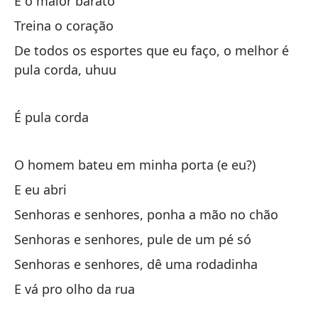
É o maior barato
Treina o coração
De
De todos os esportes que eu faço, o melhor é
sa
pula corda, uhuu
De
co
É pula corda
De
O homem bateu em minha porta (e eu?)
sa
E eu abri
De
co
Senhoras e senhores, ponha a mão no chão
Senhoras e senhores, pule de um pé só
De
sa
Senhoras e senhores, dê uma rodadinha
De
E vá pro olho da rua
co