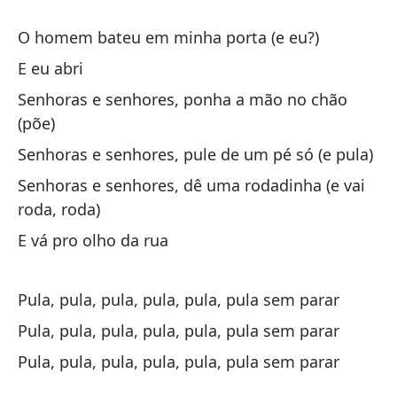
O homem bateu em minha porta (e eu?)
Sa
E eu abri
Pu
Senhoras e senhores, ponha a mão no chão
(põe)
Sa
Senhoras e senhores, pule de um pé só (e pula)
Pu
Senhoras e senhores, dê uma rodadinha (e vai
roda, roda)
Ho
E vá pro olho da rua
Ai
Pula, pula, pula, pula, pula, pula sem parar
De
sa
Pula, pula, pula, pula, pula, pula sem parar
De
Pula, pula, pula, pula, pula, pula sem parar
co