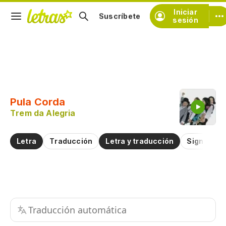
Iniciar
Suscríbete
sesión
Copiar fragmento
Copiar toda la letra
Pula Corda
Practicar la pronunciación de
Trem da Alegria
Comentar sobre este fragmento
Letra
Traducción
Letra y traducción
Significad
Traducción automática