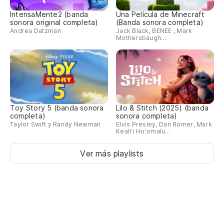
Sa
IntensaMente2 (banda
Una Película de Minecraft
Pu
sonora original completa)
(Banda sonora completa)
Andrea Datzman
Jack Black, BENEE , Mark
Mothersbaugh...
Toy Story 5 (banda sonora
Lilo & Stitch (2025) (banda
completa)
sonora completa)
Taylor Swift y Randy Newman
Elvis Presley, Dan Romer, Mark
Keali'i Ho'omalu...
Ver más playlists