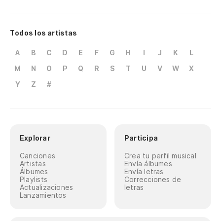
Todos los artistas
A
B
C
D
E
F
G
H
I
J
K
L
M
N
O
P
Q
R
S
T
U
V
W
X
Y
Z
#
Explorar
Participa
Canciones
Crea tu perfil musical
Artistas
Envía álbumes
Álbumes
Envía letras
Playlists
Correcciones de
Actualizaciones
letras
Lanzamientos