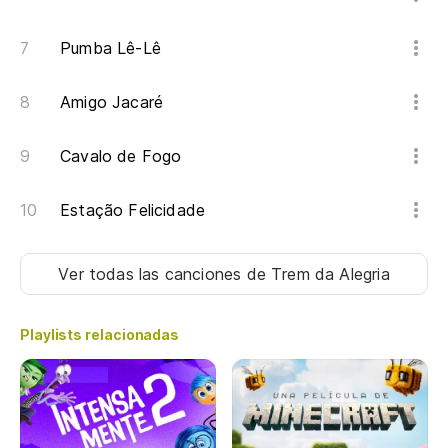
Se
Pumba Lê-Lê
Da
ha
Amigo Jacaré
Se
Cavalo de Fogo
ro
Y 
Estação Felicidade
Ver todas las canciones
de Trem da Alegria
Sa
Pu
Playlists relacionadas
Sa
Pu