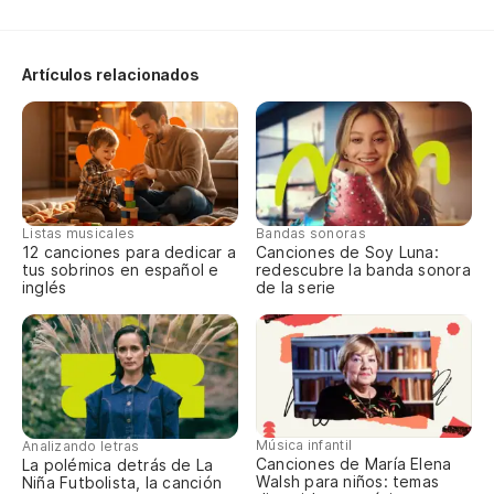
sa
De
Artículos relacionados
co
De
sa
De
co
Listas musicales
Bandas sonoras
12 canciones para dedicar a
Canciones de Soy Luna:
tus sobrinos en español e
redescubre la banda sonora
Es
inglés
de la serie
en
De
sa
Música infantil
Analizando letras
Canciones de María Elena
La polémica detrás de La
De
Walsh para niños: temas
Niña Futbolista, la canción