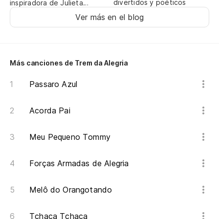
divertidos y poéticos
inspiradora de Julieta
co
Venegas
Ver más en el blog
Es
Más canciones de Trem da Alegria
El
Passaro Azul
O 
Acorda Pai
y 
Meu Pequeno Tommy
Se
(p
Forças Armadas de Alegria
Se
Melô do Orangotando
Da
sa
Tchaca Tchaca