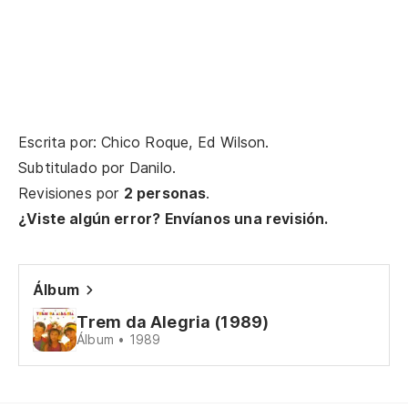
De
sa
De
co
Escrita por: Chico Roque, Ed Wilson.
Es
Subtitulado por
Danilo
.
Revisiones por
2 personas
.
mo
¿Viste algún error? Envíanos una revisión.
De
sa
Álbum
De
Trem da Alegria (1989)
co
Álbum • 1989
De