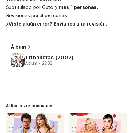
Subtitulado por
Guto
y
más 1 personas.
Revisiones por
4 personas
.
Es
¿Viste algún error? Envíanos una revisión.
Es
Álbum
No
Tribalistas (2002)
Álbum • 2002
No
No
No
Artículos relacionados
No