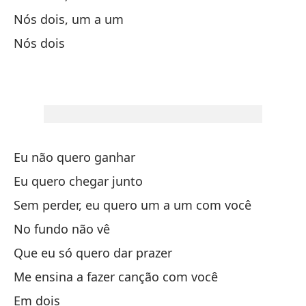
Nós dois, um a um
En
Nós dois
Cu
Co
Má
Eu não quero ganhar
Mu
Eu quero chegar junto
Sem perder, eu quero um a um com você
Es
No fundo não vê
Que eu só quero dar prazer
Es
Me ensina a fazer canção com você
No
Em dois