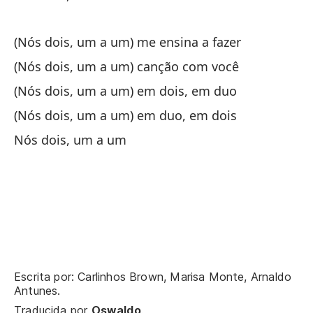
Si
(Nós dois, um a um) me ensina a fazer
Se
(Nós dois, um a um) canção com você
En
(Nós dois, um a um) em dois, em duo
(Nós dois, um a um) em duo, em dois
Qu
Nós dois, um a um
Qu
En
Me
En
Escrita por: Carlinhos Brown, Marisa Monte, Arnaldo
Cu
Antunes.
Co
Traducida por
Oswaldo
.