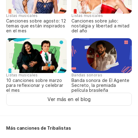
No
Listas musicales
Listas musicales
Canciones sobre agosto: 12
Canciones sobre julio:
temas que están inspirados
nostalgia y libertad a mitad
No
en el mes
del año
No
(N
Listas musicales
Bandas sonoras
10 canciones sobre marzo
Banda sonora de El Agente
(N
para reflexionar y celebrar
Secreto, la premiada
el mes
película brasileña
(N
Ver más en el blog
(N
(N
Más canciones de Tribalistas
(N