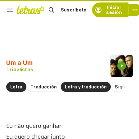
Iniciar
Suscríbete
sesión
Copiar fragmento
Copiar toda la letra
Um a Um
Practicar la pronunciación de
Tribalistas
Comentar sobre este fragmento
Letra
Traducción
Letra y traducción
Significad
U
Eu não quero ganhar
U
Eu quero chegar junto