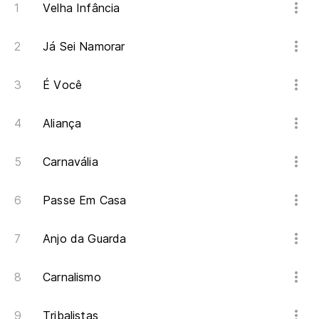
Velha Infância
(N
Já Sei Namorar
(N
É Você
No
Aliança
Carnavália
Passe Em Casa
Anjo da Guarda
Carnalismo
Tribalistas