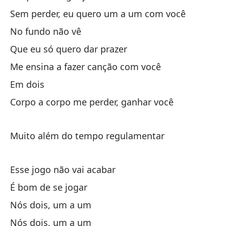
Sem perder, eu quero um a um com você
Yo
No fundo não vê
Yo
Que eu só quero dar prazer
Eu
Me ensina a fazer canção com você
Em dois
Si
Corpo a corpo me perder, ganhar você
Se
En
Muito além do tempo regulamentar
Qu
Esse jogo não vai acabar
Qu
É bom de se jogar
Nós dois, um a um
En
Nós dois, um a um
Me