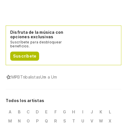
Disfruta de la música con
opciones exclusivas
Suscríbete para desbloquear
beneficios.
Suscríbete
MPB
Tribalistas
Um a Um
Todos los artistas
A
B
C
D
E
F
G
H
I
J
K
L
M
N
O
P
Q
R
S
T
U
V
W
X