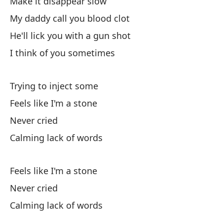
Make it disappear slow
Ca
My daddy call you blood clot
He'll lick you with a gun shot
I think of you sometimes
Trying to inject some
Si
Feels like I'm a stone
Fe
Never cried
Calming lack of words
Nu
Ca
Feels like I'm a stone
Ca
Never cried
Calming lack of words
Y 