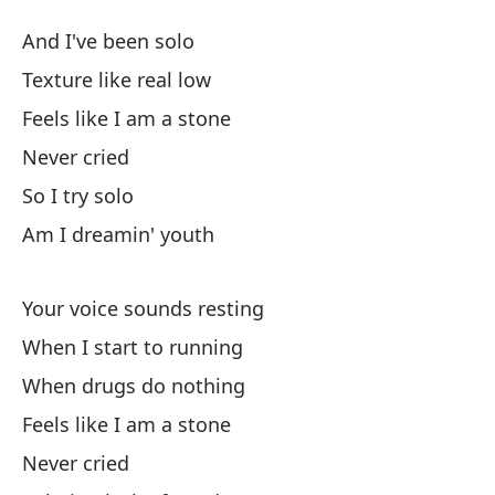
C
And I've been solo
Li
Texture like real low
Feels like I am a stone
Y 
Never cried
Te
So I try solo
Am I dreamin' youth
Si
Fe
Your voice sounds resting
When I start to running
Nu
When drugs do nothing
As
Feels like I am a stone
Never cried
¿E