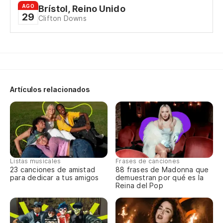
He
AGO
Brístol, Reino Unido
29
Clifton Downs
A 
Tr
Artículos relacionados
Si
Fe
Nu
Listas musicales
Frases de canciones
23 canciones de amistad
88 frases de Madonna que
Ca
para dedicar a tus amigos
demuestran por qué es la
Reina del Pop
Ca
Si