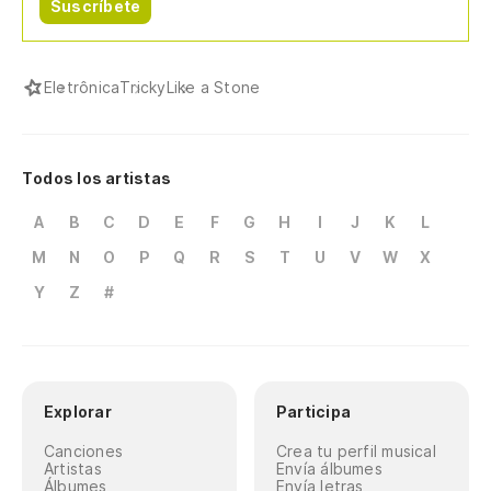
Suscríbete
Eletrônica
Tricky
Like a Stone
Todos los artistas
A
B
C
D
E
F
G
H
I
J
K
L
M
N
O
P
Q
R
S
T
U
V
W
X
Y
Z
#
Explorar
Participa
Canciones
Crea tu perfil musical
Artistas
Envía álbumes
Álbumes
Envía letras