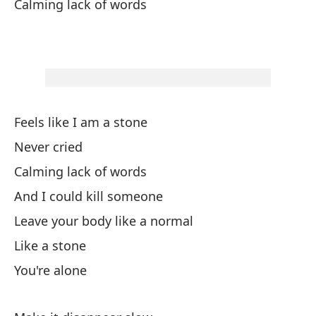
Calming lack of words
Tu
Yo
Cu
Feels like I am a stone
Never cried
Cu
Calming lack of words
Wh
And I could kill someone
Si
Leave your body like a normal
Fe
Like a stone
Nu
You're alone
Ca