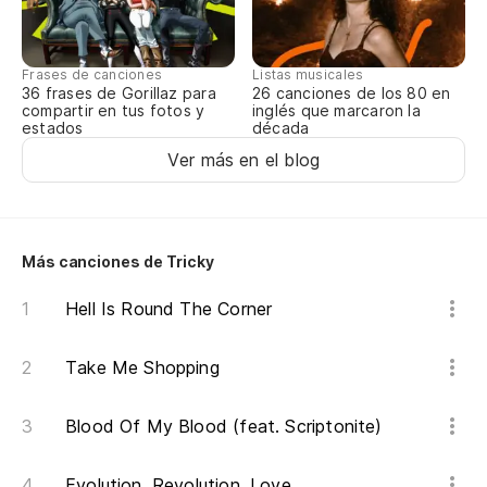
Fe
Frases de canciones
Listas musicales
Nu
36 frases de Gorillaz para
26 canciones de los 80 en
compartir en tus fotos y
inglés que marcaron la
estados
década
Ca
Ver más en el blog
Ca
Más canciones de Tricky
Hell Is Round The Corner
Take Me Shopping
Blood Of My Blood (feat. Scriptonite)
Evolution, Revolution, Love