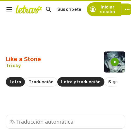
Iniciar
Suscríbete
sesión
Copiar fragmento
Copiar toda la letra
Like a Stone
Practicar la pronunciación de
Tricky
Comentar sobre este fragmento
Letra
Traducción
Letra y traducción
Significad
Traducción automática