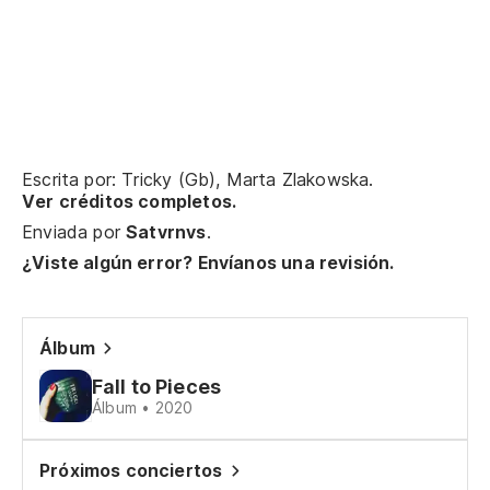
De
Le
Co
Escrita por: Tricky (Gb), Marta Zlakowska.
Es
Ver créditos completos.
Enviada por
Satvrnvs
.
¿Viste algún error? Envíanos una revisión.
Ha
Ma
Álbum
Mi
Fall to Pieces
Álbum • 2020
My
Te
Próximos conciertos