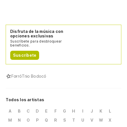
Disfruta de la música con
opciones exclusivas
Suscríbete para desbloquear
beneficios.
Suscríbete
Forró
Trio Bodocó
Todos los artistas
A
B
C
D
E
F
G
H
I
J
K
L
M
N
O
P
Q
R
S
T
U
V
W
X