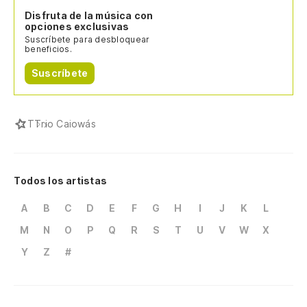
Disfruta de la música con
opciones exclusivas
Suscríbete para desbloquear
beneficios.
Suscríbete
T
Trio Caiowás
Todos los artistas
A
B
C
D
E
F
G
H
I
J
K
L
M
N
O
P
Q
R
S
T
U
V
W
X
Y
Z
#