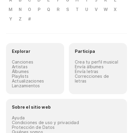
M
N
O
P
Q
R
S
T
U
V
W
X
Y
Z
#
Explorar
Participa
Canciones
Crea tu perfil musical
Artistas
Envía álbumes
Álbumes
Envía letras
Playlists
Correcciones de
Actualizaciones
letras
Lanzamientos
Sobre el sitio web
Ayuda
Condiciones de uso y privacidad
Protección de Datos
Quiénes somos