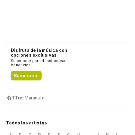
Disfruta de la música con
opciones exclusivas
Suscríbete para desbloquear
beneficios.
Suscríbete
T
Trio Maranata
Todos los artistas
A
B
C
D
E
F
G
H
I
J
K
L