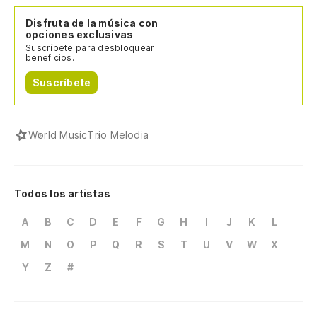
Disfruta de la música con
opciones exclusivas
Suscríbete para desbloquear
beneficios.
Suscríbete
World Music
Trio Melodia
Todos los artistas
A
B
C
D
E
F
G
H
I
J
K
L
M
N
O
P
Q
R
S
T
U
V
W
X
Y
Z
#