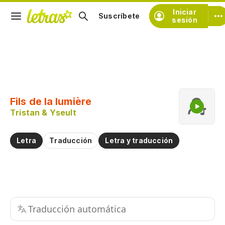
Iniciar
Suscríbete
sesión
Copiar fragmento
Copiar toda la letra
Fils de la lumière
Practicar la pronunciación de
Tristan & Yseult
Comentar sobre este fragmento
Letra
Traducción
Letra y traducción
Traducción automática