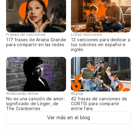
Cr
Hi
Qu
Frases de canciones
Listas musicales
Un
117 frases de Ariana Grande
12 canciones para dedicar a
para compartir en las redes
tus sobrinos en español e
Qu
inglés
Go
Tu
Analizando letras
#kpop
No es una canción de amor:
42 frases de canciones de
significado de Linger, de
CORTIS para compartir
The Cranberries
entre fans
Ver más en el blog