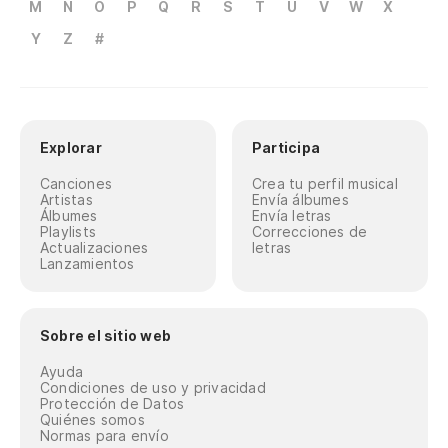
M
N
O
P
Q
R
S
T
U
V
W
X
Y
Z
#
Explorar
Participa
Canciones
Crea tu perfil musical
Artistas
Envía álbumes
Álbumes
Envía letras
Playlists
Correcciones de
Actualizaciones
letras
Lanzamientos
Sobre el sitio web
Ayuda
Condiciones de uso y privacidad
Protección de Datos
Quiénes somos
Normas para envío