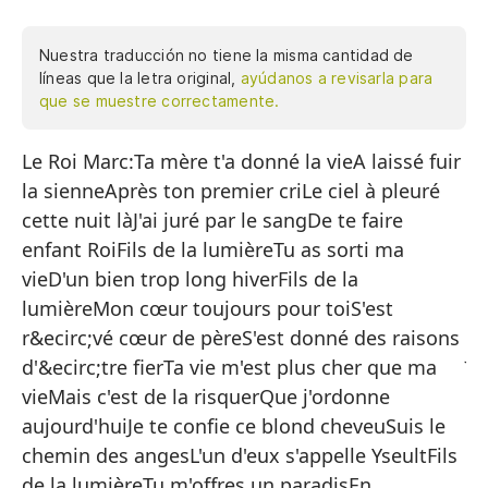
Nuestra traducción no tiene la misma cantidad de
líneas que la letra original,
ayúdanos a revisarla para
que se muestre correctamente.
Le Roi Marc:Ta mère t'a donné la vieA laissé fuir
El
la sienneAprès ton premier criLe ciel à pleuré
Tu
cette nuit làJ'ai juré par le sangDe te faire
De
enfant RoiFils de la lumièreTu as sorti ma
De
vieD'un bien trop long hiverFils de la
lumièreMon cœur toujours pour toiS'est
El
r&ecirc;vé cœur de pèreS'est donné des raisons
Ju
d'&ecirc;tre fierTa vie m'est plus cher que ma
Ha
vieMais c'est de la risquerQue j'ordonne
aujourd'huiJe te confie ce blond cheveuSuis le
Hi
chemin des angesL'un d'eux s'appelle YseultFils
Ha
de la lumièreTu m'offres un paradisEn