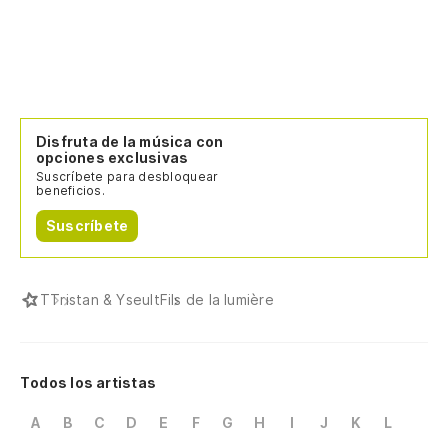
Disfruta de la música con
opciones exclusivas
Suscríbete para desbloquear
beneficios.
Suscríbete
T
Tristan & Yseult
Fils de la lumière
Todos los artistas
A
B
C
D
E
F
G
H
I
J
K
L