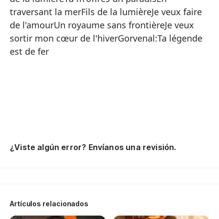
De
traversant la merFils de la lumièreJe veux faire
Hi
de l'amourUn royaume sans frontièreJe veux
sortir mon cœur de l'hiverGorvenal:Ta légende
Mi
est de fer
Se
Se
Tu
Pe
Qu
Te
¿Viste algún error? Envíanos una revisión.
Si
Un
Hi
Artículos relacionados
Me