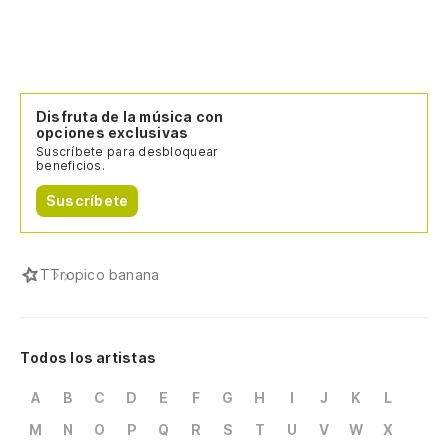
Disfruta de la música con
opciones exclusivas
Suscríbete para desbloquear
beneficios.
Suscríbete
T
Tropico banana
Todos los artistas
A
B
C
D
E
F
G
H
I
J
K
L
M
N
O
P
Q
R
S
T
U
V
W
X