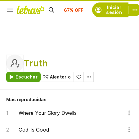
Suscríbete
Iniciar
sesión
Truth
Escuchar
Aleatorio
Más reproducidas
Where Your Glory Dwells
God Is Good