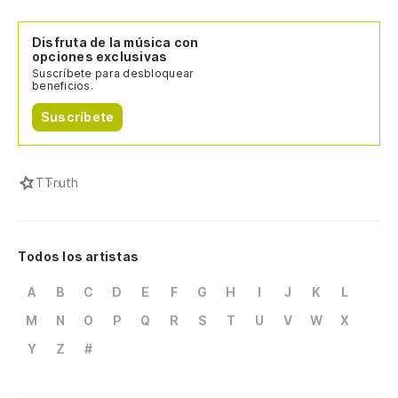
Disfruta de la música con
opciones exclusivas
Suscríbete para desbloquear
beneficios.
Suscríbete
T
Truth
Todos los artistas
A
B
C
D
E
F
G
H
I
J
K
L
M
N
O
P
Q
R
S
T
U
V
W
X
Y
Z
#