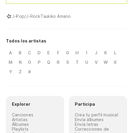
J-Pop/J-Rock
Tsukiko Amano
Todos los artistas
A
B
C
D
E
F
G
H
I
J
K
L
M
N
O
P
Q
R
S
T
U
V
W
X
Y
Z
#
Explorar
Participa
Canciones
Crea tu perfil musical
Artistas
Envía álbumes
Álbumes
Envía letras
Playlists
Correcciones de