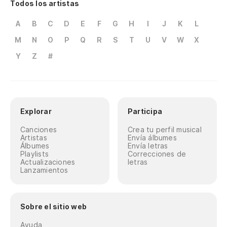
Todos los artistas
A
B
C
D
E
F
G
H
I
J
K
L
M
N
O
P
Q
R
S
T
U
V
W
X
Y
Z
#
Explorar
Participa
Canciones
Crea tu perfil musical
Artistas
Envía álbumes
Álbumes
Envía letras
Playlists
Correcciones de
Actualizaciones
letras
Lanzamientos
Sobre el sitio web
Ayuda