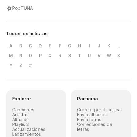
Pop
TUNA
Todos los artistas
A
B
C
D
E
F
G
H
I
J
K
L
M
N
O
P
Q
R
S
T
U
V
W
X
Y
Z
#
Explorar
Participa
Canciones
Crea tu perfil musical
Artistas
Envía álbumes
Álbumes
Envía letras
Playlists
Correcciones de
Actualizaciones
letras
Lanzamientos