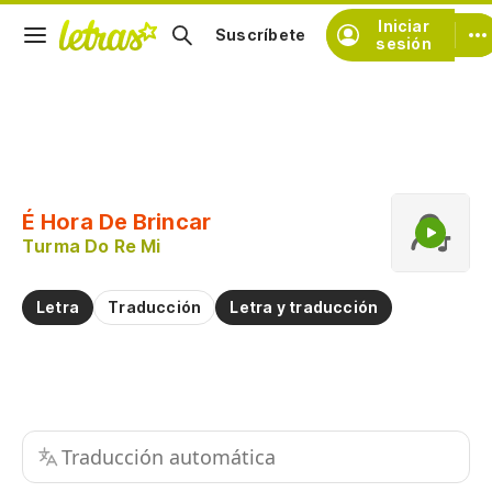
Iniciar
Suscríbete
sesión
Copiar fragmento
Copiar toda la letra
É Hora De Brincar
Practicar la pronunciación de
Turma Do Re Mi
Comentar sobre este fragmento
Letra
Traducción
Letra y traducción
Traducción automática