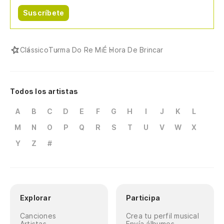
Suscríbete
Clássico
Turma Do Re Mi
É Hora De Brincar
Todos los artistas
A
B
C
D
E
F
G
H
I
J
K
L
M
N
O
P
Q
R
S
T
U
V
W
X
Y
Z
#
Explorar
Participa
Canciones
Crea tu perfil musical
Artistas
Envía álbumes