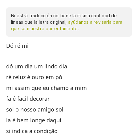
Nuestra traducción no tiene la misma cantidad de
líneas que la letra original,
ayúdanos a revisarla para
que se muestre correctamente.
Dó ré mi
Do
es
de
dó um dia um lindo dia
de
ré reluz é ouro em pó
vi
po
mi assim que eu chamo a mim
de
fa é facil decorar
de
sol o nosso amigo sol
qu
la é bem longe daqui
si indica a condição