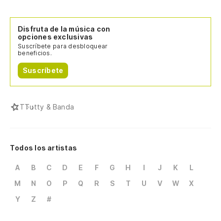
Disfruta de la música con
opciones exclusivas
Suscríbete para desbloquear
beneficios.
Suscríbete
T
Tutty & Banda
Todos los artistas
A
B
C
D
E
F
G
H
I
J
K
L
M
N
O
P
Q
R
S
T
U
V
W
X
Y
Z
#