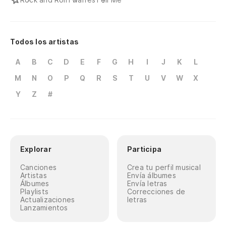
Todos los artistas
A
B
C
D
E
F
G
H
I
J
K
L
M
N
O
P
Q
R
S
T
U
V
W
X
Y
Z
#
Explorar
Participa
Canciones
Crea tu perfil musical
Artistas
Envía álbumes
Álbumes
Envía letras
Playlists
Correcciones de
Actualizaciones
letras
Lanzamientos