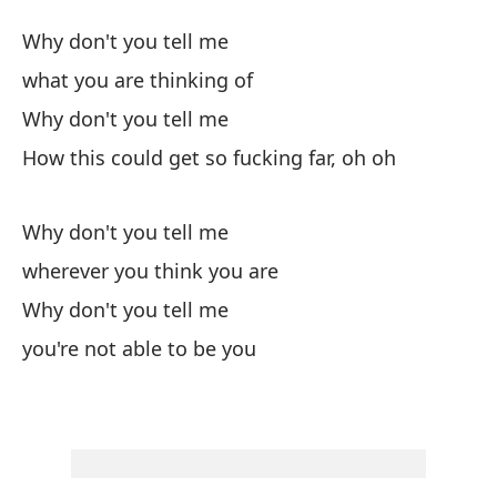
D
Why don't you tell me
Te
what you are thinking of
Why don't you tell me
¿P
How this could get so fucking far, oh oh
en
Why don't you tell me
¿P
wherever you think you are
Why don't you tell me
có
you're not able to be you
Ho
¿P