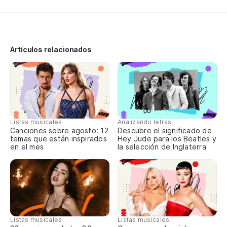
¿A
Artículos relacionados
cu
de
y 
Listas musicales
Analizando letras
Canciones sobre agosto: 12
Descubre el significado de
An
temas que están inspirados
Hey Jude para los Beatles y
en el mes
la selección de Inglaterra
qu
y 
An
Listas musicales
Listas musicales