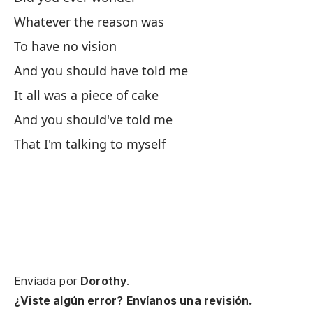
Th
Whatever the reason was
To have no vision
Se
And you should have told me
no
It all was a piece of cake
And you should've told me
No
That I'm talking to myself
a 
Un
¿S
Enviada por
Dorothy
.
si
¿Viste algún error? Envíanos una revisión.
If