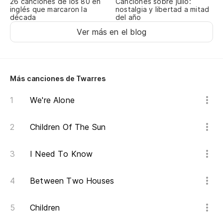
Canciones sobre julio:
26 canciones de los 80 en
nostalgia y libertad a mitad
qu
inglés que marcaron la
del año
década
Th
Ver más en el blog
Más canciones de Twarres
We're Alone
Children Of The Sun
I Need To Know
Between Two Houses
Children