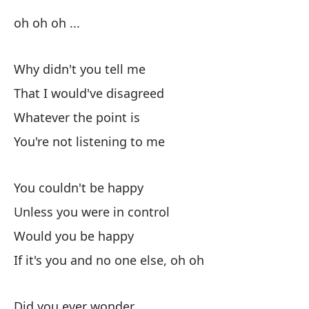
do
oh oh oh ...
¿P
Why didn't you tell me
qu
That I would've disagreed
Whatever the point is
You're not listening to me
You couldn't be happy
oh
Unless you were in control
Would you be happy
¿P
If it's you and no one else, oh oh
qu
Did you ever wonder