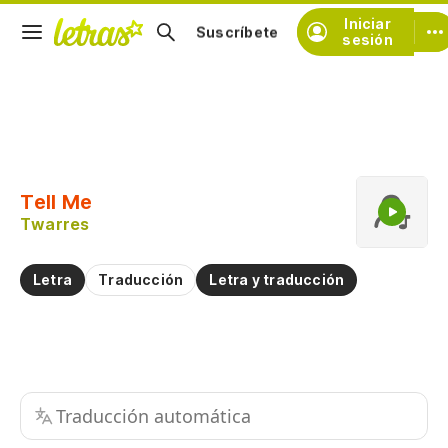
Iniciar
Suscríbete
sesión
Copiar fragmento
Copiar toda la letra
Tell Me
Practicar la pronunciación de
Twarres
Comentar sobre este fragmento
Letra
Traducción
Letra y traducción
Traducción automática