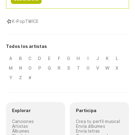
K-Pop
TWICE
Todos los artistas
A
B
C
D
E
F
G
H
I
J
K
L
M
N
O
P
Q
R
S
T
U
V
W
X
Y
Z
#
Explorar
Participa
Canciones
Crea tu perfil musical
Artistas
Envía álbumes
Álbumes
Envía letras