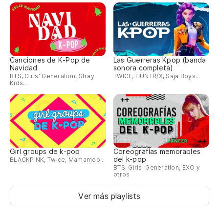
Canciones de K-Pop de
Las Guerreras Kpop (banda
Navidad
sonora completa)
BTS, Girls' Generation, Stray
TWICE, HUNTR/X, Saja Boys...
Kids...
Girl groups de k-pop
Coreografías memorables
del k-pop
BLACKPINK, Twice, Mamamoo...
BTS, Girls' Generation, EXO y
otros
Ver más playlists