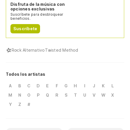
Disfruta de la música con
opciones exclusivas
Suscríbete para desbloquear
beneficios.
Suscríbete
Rock Alternativo
Twisted Method
Todos los artistas
A
B
C
D
E
F
G
H
I
J
K
L
M
N
O
P
Q
R
S
T
U
V
W
X
Y
Z
#