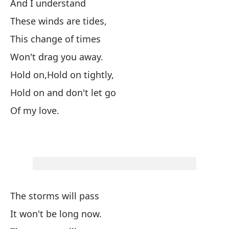
And I understand
Y 
These winds are tides,
An
This change of times
Won't drag you away.
T
Hold on,Hold on tightly,
Hold on and don't let go
Sa
Of my love.
Si
El
Y 
The storms will pass
It won't be long now.
Es