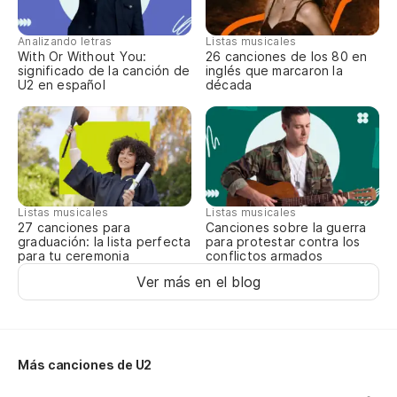
Co
Yo
Analizando letras
Listas musicales
With Or Without You:
26 canciones de los 80 en
significado de la canción de
inglés que marcaron la
U2 en español
década
T
Ta
Ag
Listas musicales
Listas musicales
27 canciones para
Canciones sobre la guerra
Ag
graduación: la lista perfecta
para protestar contra los
para tu ceremonia
conflictos armados
Es
Ver más en el blog
Th
Es
Más canciones de U2
Th