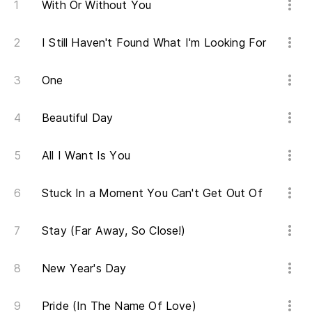
With Or Without You
T
I Still Haven't Found What I'm Looking For
T
One
Beautiful Day
All I Want Is You
Stuck In a Moment You Can't Get Out Of
Stay (Far Away, So Close!)
New Year's Day
Pride (In The Name Of Love)