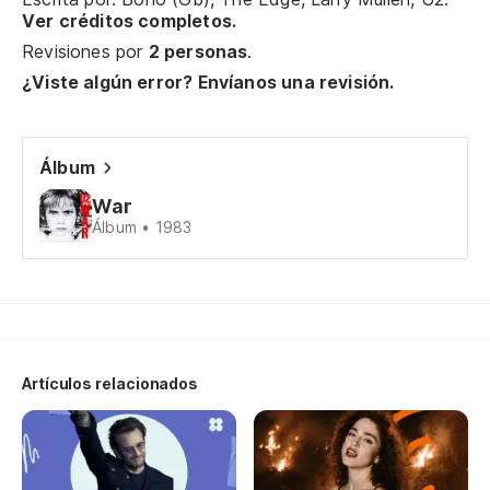
Ver créditos completos.
Po
Revisiones por
2 personas
.
¿Viste algún error? Envíanos una revisión.
Te
Gi
Álbum
Ag
War
Álbum • 1983
Ag
Le
Ri
Artículos relacionados
Co
Li