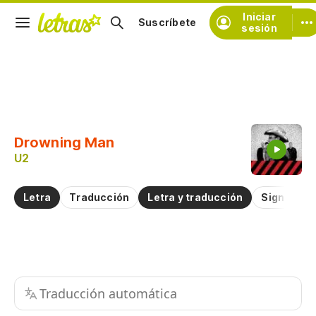
Iniciar
Suscríbete
sesión
Copiar fragmento
Copiar toda la letra
Drowning Man
Practicar la pronunciación de
U2
Comentar sobre este fragmento
Letra
Traducción
Letra y traducción
Significad
Traducción automática