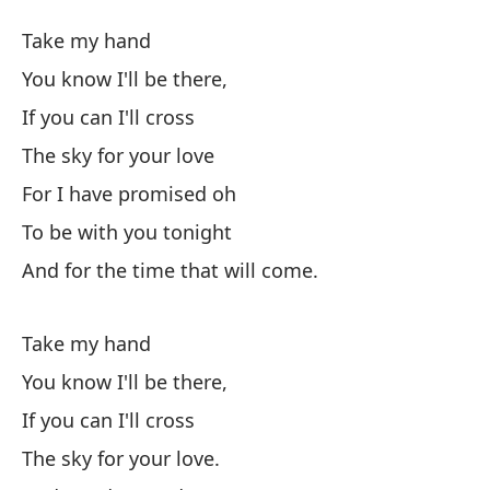
H
Take my hand
D
You know I'll be there,
If you can I'll cross
T
The sky for your love
Sa
For I have promised oh
To be with you tonight
Si
And for the time that will come.
El
Take my hand
You know I'll be there,
Po
If you can I'll cross
Es
The sky for your love.