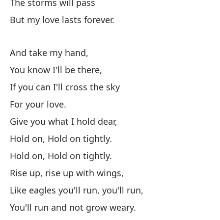
The storms will pass
Es
But my love lasts forever.
No
And take my hand,
You know I'll be there,
Ag
If you can I'll cross the sky
Es
For your love.
Give you what I hold dear,
De
Hold on, Hold on tightly.
Hold on, Hold on tightly.
Rise up, rise up with wings,
Like eagles you'll run, you'll run,
You'll run and not grow weary.
La