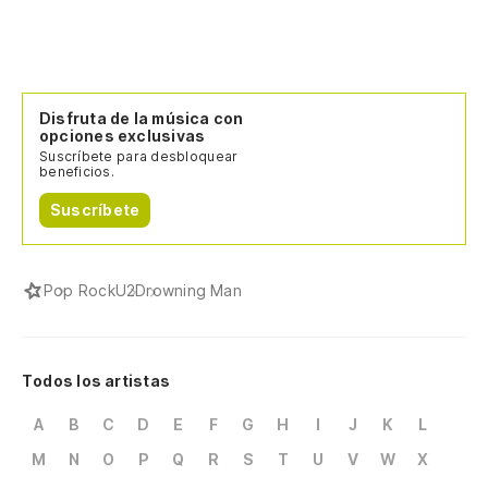
Disfruta de la música con
opciones exclusivas
Suscríbete para desbloquear
beneficios.
Suscríbete
Pop Rock
U2
Drowning Man
Todos los artistas
A
B
C
D
E
F
G
H
I
J
K
L
M
N
O
P
Q
R
S
T
U
V
W
X