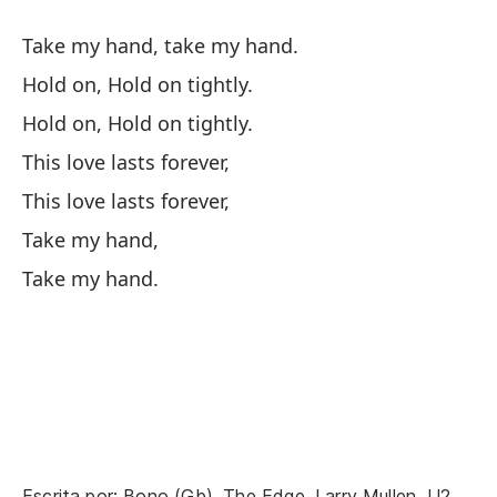
Take my hand, take my hand.
No
Hold on, Hold on tightly.
La
Hold on, Hold on tightly.
This love lasts forever,
Pe
This love lasts forever,
Bu
Take my hand,
Take my hand.
Y
Sa
Si
If
Escrita por: Bono (Gb), The Edge, Larry Mullen, U2.