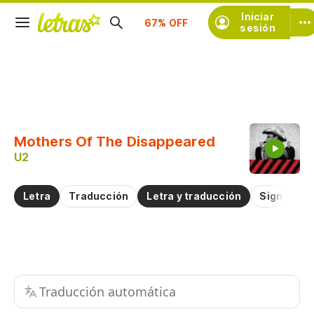
Suscríbete
Iniciar
sesión
Copiar fragmento
Copiar toda la letra
Mothers Of The Disappeared
Practicar la pronunciación de
U2
Comentar sobre este fragmento
Letra
Traducción
Letra y traducción
Significad
Traducción automática