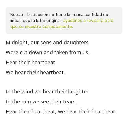
Nuestra traducción no tiene la misma cantidad de
líneas que la letra original,
ayúdanos a revisarla para
que se muestre correctamente.
Midnight, our sons and daughters
Me
co
Were cut down and taken from us.
su
Hear their heartbeat
es
We hear their heartbeat.
lá
la
Es
In the wind we hear their laughter
la
In the rain we see their tears.
nu
Hear their heartbeat, we hear their heartbeat.
pa
en