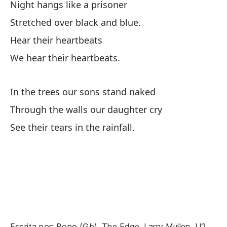
Night hangs like a prisoner
Stretched over black and blue.
Hear their heartbeats
We hear their heartbeats.
In the trees our sons stand naked
Through the walls our daughter cry
See their tears in the rainfall.
Escrita por: Bono (Gb), The Edge, Larry Mullen, U2.