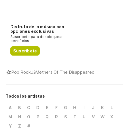
Disfruta de la música con
opciones exclusivas
Suscríbete para desbloquear
beneficios.
Suscríbete
Pop Rock
U2
Mothers Of The Disappeared
Todos los artistas
A
B
C
D
E
F
G
H
I
J
K
L
M
N
O
P
Q
R
S
T
U
V
W
X
Y
Z
#