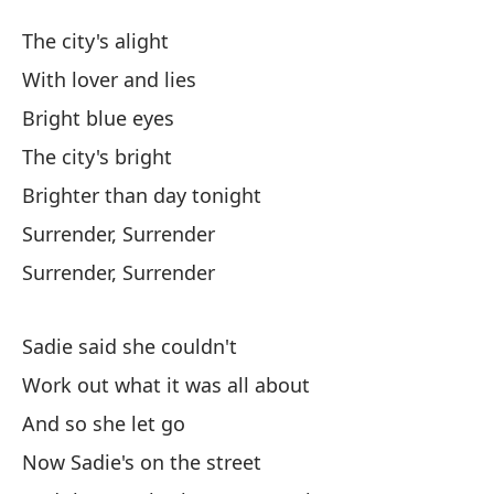
R
The city's alight
S
With lover and lies
Bright blue eyes
La
The city's bright
Co
Brighter than day tonight
Surrender, Surrender
Oj
Surrender, Surrender
La
Sadie said she couldn't
Work out what it was all about
Má
And so she let go
Br
Now Sadie's on the street
Rí