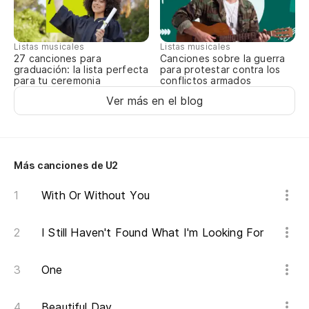
Es
It
Listas musicales
Listas musicales
27 canciones para
Canciones sobre la guerra
Si
graduación: la lista perfecta
para protestar contra los
para tu ceremonia
conflictos armados
If
Ver más en el blog
Al
Más canciones de U2
Pa
With Or Without You
Pa
I Still Haven't Found What I'm Looking For
Pa
One
Beautiful Day