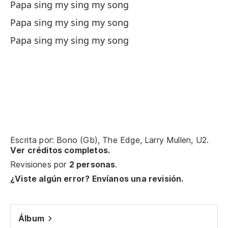
Papa sing my sing my song
Te
Papa sing my sing my song
Go
Papa sing my sing my song
Po
Rí
Rí
Escrita por: Bono (Gb), The Edge, Larry Mullen, U2.
Ver créditos completos.
Revisiones por
2 personas
.
¿Viste algún error? Envíanos una revisión.
La
Álbum