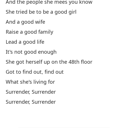
And the people she mees you know
She tried be to be a good girl
Rí
And a good wife
Raise a good family
Sa
Lead a good life
It's not good enough
Av
She got herself up on the 48th floor
Wo
Got to find out, find out
Y 
What she's living for
Surrender, Surrender
Ah
Surrender, Surrender
No
Y 