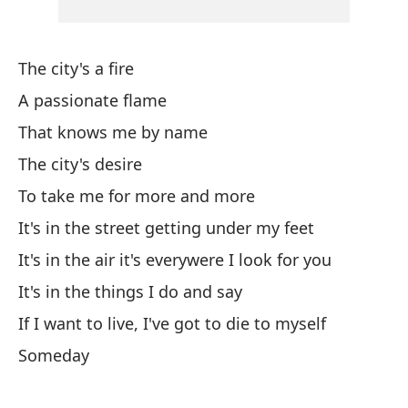
An
El
The city's a fire
Sh
A passionate flame
Y 
That knows me by name
The city's desire
Cr
To take me for more and more
It's in the street getting under my feet
Ll
It's in the air it's everywere I look for you
No
It's in the things I do and say
If I want to live, I've got to die to myself
Se
Someday
Sh