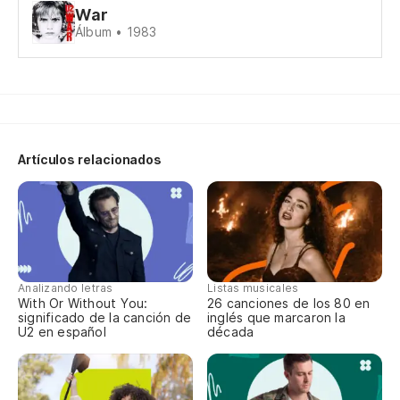
Un
War
Álbum • 1983
Es
Th
El
Artículos relacionados
Pa
To
Es
Analizando letras
Listas musicales
It
With Or Without You:
26 canciones de los 80 en
significado de la canción de
inglés que marcaron la
U2 en español
década
Es
It