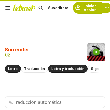
Iniciar
Suscríbete
sesión
Copiar fragmento
Copiar toda la letra
Surrender
Practicar la pronunciación de
U2
Comentar sobre este fragmento
Letra
Traducción
Letra y traducción
Significad
Traducción automática