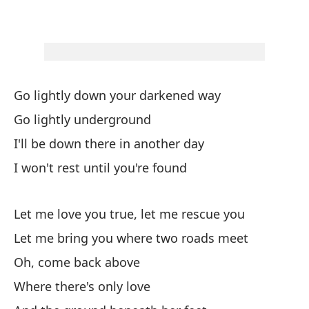
Y 
An
Y 
Go lightly down your darkened way
An
Go lightly underground
El
I'll be down there in another day
Bl
I won't rest until you're found
Po
Let me love you true, let me rescue you
Fo
Let me bring you where two roads meet
Er
Oh, come back above
It
Where there's only love