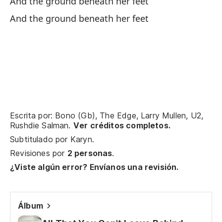
And the ground beneath her feet
Er
And the ground beneath her feet
It
Ve
Escrita por: Bono (Gb), The Edge, Larry Mullen, U2,
Go
Rushdie Salman.
Ver créditos completos.
Subtitulado por
Karyn
.
Ir
Revisiones por
2 personas
.
¿Viste algún error? Envíanos una revisión.
Es
I'
Álbum
No