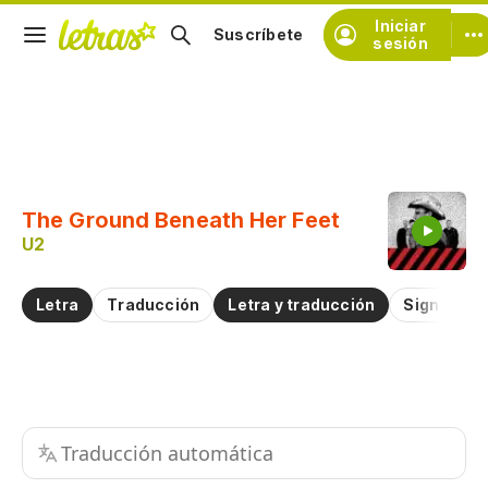
Iniciar
Suscríbete
sesión
Copiar fragmento
Copiar toda la letra
The Ground Beneath Her Feet
Practicar la pronunciación de
U2
Comentar sobre este fragmento
Letra
Traducción
Letra y traducción
Significad
Traducción automática