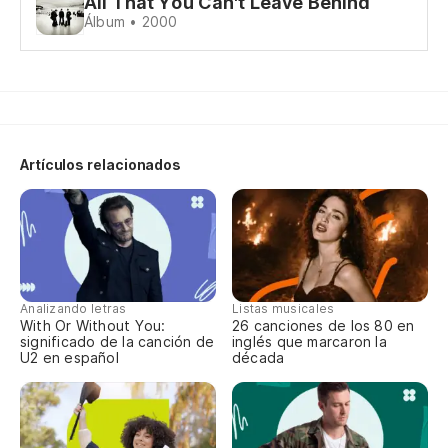
All That You Can't Leave Behind
Álbum • 2000
I 
Dé
Le
Artículos relacionados
Dé
en
Le
Oh
Analizando letras
Listas musicales
With Or Without You:
26 canciones de los 80 en
significado de la canción de
inglés que marcaron la
Do
U2 en español
década
Y 