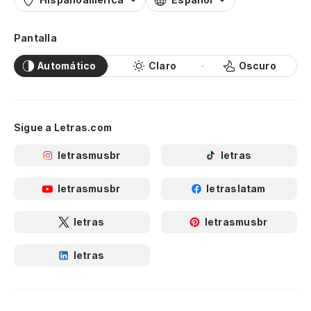
Pantalla
Automático
Claro
Oscuro
Sigue a Letras.com
letrasmusbr
letras
letrasmusbr
letraslatam
letras
letrasmusbr
letras