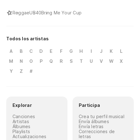
Reggae
UB40
Bring Me Your Cup
Todos los artistas
A
B
C
D
E
F
G
H
I
J
K
L
M
N
O
P
Q
R
S
T
U
V
W
X
Y
Z
#
Explorar
Participa
Canciones
Crea tu perfil musical
Artistas
Envía álbumes
Álbumes
Envía letras
Playlists
Correcciones de
Actualizaciones
letras