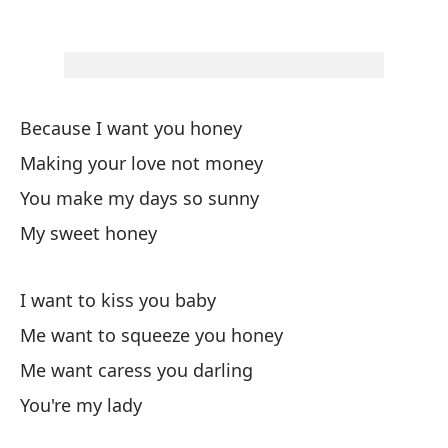
Me
I'
Pi
Because I want you honey
Fo
Making your love not money
Me
You make my days so sunny
My
My sweet honey
Te
I want to kiss you baby
I'
Me want to squeeze you honey
Me want caress you darling
Te
You're my lady
I'