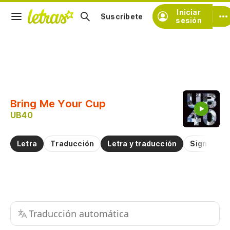
Iniciar
Suscríbete
sesión
Copiar fragmento
Copiar toda la letra
Bring Me Your Cup
Practicar la pronunciación de
UB40
Comentar sobre este fragmento
Letra
Traducción
Letra y traducción
Significad
Traducción automática