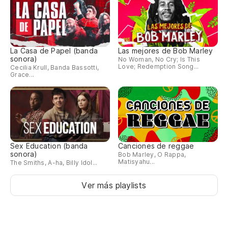
Sé
La Casa de Papel (banda
Las mejores de Bob Marley
Qu
sonora)
No Woman, No Cry; Is This
Love; Redemption Song...
Cecilia Krull, Banda Bassotti,
Grace...
Qu
Sa
Yo
Sex Education (banda
Canciones de reggae
sonora)
Bob Marley, O Rappa,
Sé
Matisyahu...
The Smiths, A-ha, Billy Idol...
I 
Ver más playlists
Da