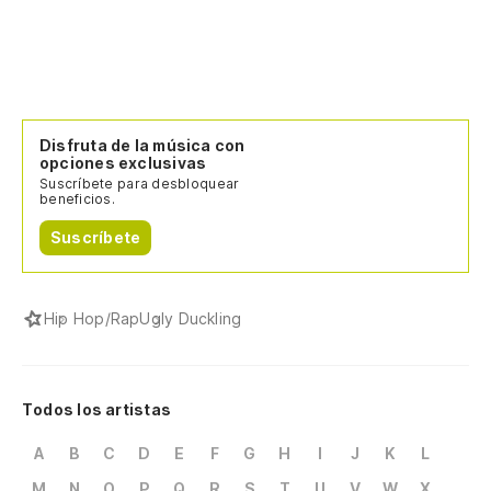
Disfruta de la música con
opciones exclusivas
Suscríbete para desbloquear
beneficios.
Suscríbete
Hip Hop/Rap
Ugly Duckling
Todos los artistas
A
B
C
D
E
F
G
H
I
J
K
L
M
N
O
P
Q
R
S
T
U
V
W
X