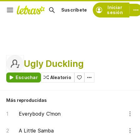
Iniciar
Suscríbete
sesión
Ugly Duckling
Escuchar
Aleatorio
Más reproducidas
Everybody C'mon
A Little Samba