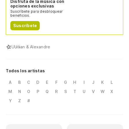
Disfruta de la música con
opciones exclusivas
Suscríbete para desbloquear
beneficios.
Suscríbete
U
Uilian & Alexandre
Todos los artistas
A
B
C
D
E
F
G
H
I
J
K
L
M
N
O
P
Q
R
S
T
U
V
W
X
Y
Z
#