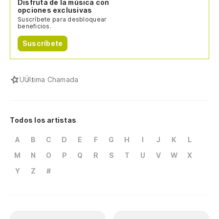
Disfruta de la música con
opciones exclusivas
Suscríbete para desbloquear
beneficios.
Suscríbete
U
Última Chamada
Todos los artistas
A
B
C
D
E
F
G
H
I
J
K
L
M
N
O
P
Q
R
S
T
U
V
W
X
Y
Z
#