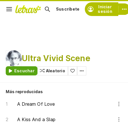
Iniciar
Suscríbete
sesión
Ultra Vivid Scene
Escuchar
Aleatorio
Más reproducidas
A Dream Of Love
A Kiss And a Slap