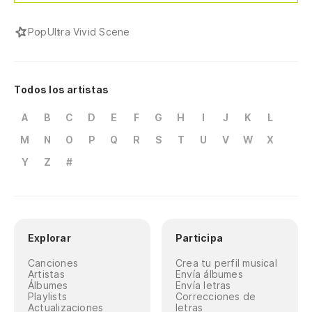
Pop
Ultra Vivid Scene
Todos los artistas
A
B
C
D
E
F
G
H
I
J
K
L
M
N
O
P
Q
R
S
T
U
V
W
X
Y
Z
#
Explorar
Participa
Canciones
Crea tu perfil musical
Artistas
Envía álbumes
Álbumes
Envía letras
Playlists
Correcciones de
Actualizaciones
letras