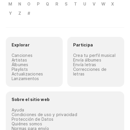
M
N
O
P
Q
R
S
T
U
V
W
X
Y
Z
#
Explorar
Participa
Canciones
Crea tu perfil musical
Artistas
Envía álbumes
Álbumes
Envía letras
Playlists
Correcciones de
Actualizaciones
letras
Lanzamientos
Sobre el sitio web
Ayuda
Condiciones de uso y privacidad
Protección de Datos
Quiénes somos
Normas para envío