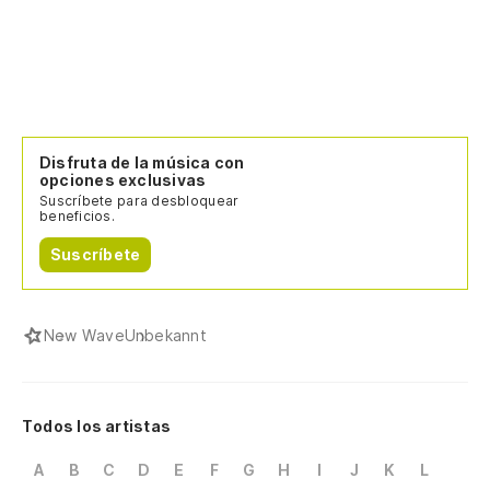
Disfruta de la música con
opciones exclusivas
Suscríbete para desbloquear
beneficios.
Suscríbete
New Wave
Unbekannt
Todos los artistas
A
B
C
D
E
F
G
H
I
J
K
L