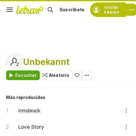
Iniciar
Suscríbete
sesión
Unbekannt
Escuchar
Aleatorio
Más reproducidas
Innsbruck
Love Story