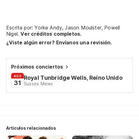
so
Escrita por: Yorke Andy, Jason Moulster, Powell
Nigel.
Ver créditos completos.
At
¿Viste algún error? Envíanos una revisión.
tr
co
Próximos conciertos
he
AGO
Royal Tunbridge Wells, Reino Unido
31
wi
Sussex Mews
di
di
Artículos relacionados
y 