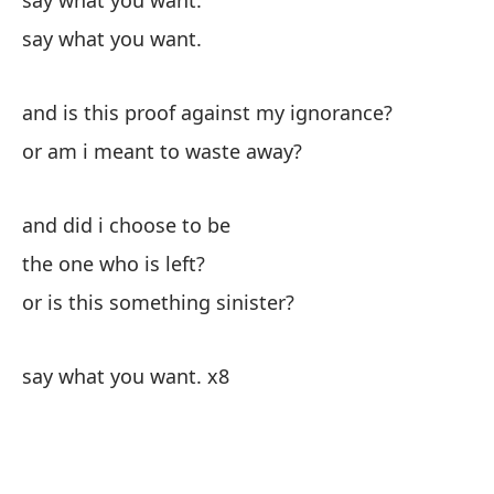
say what you want.
say what you want.
le
di
and is this proof against my ignorance?
or am i meant to waste away?
Di
and did i choose to be
sa
the one who is left?
La
or is this something sinister?
Di
say what you want. x8
sa
y 
an