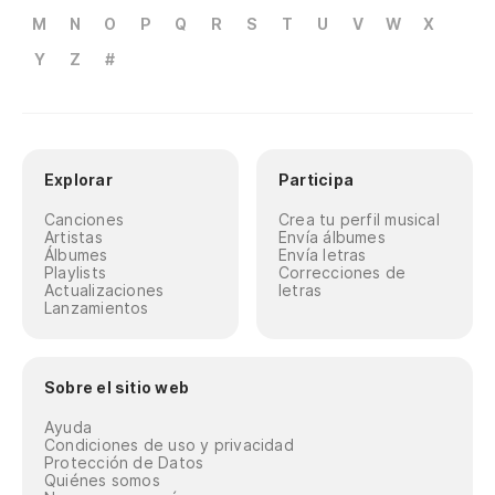
M
N
O
P
Q
R
S
T
U
V
W
X
Y
Z
#
Explorar
Participa
Canciones
Crea tu perfil musical
Artistas
Envía álbumes
Álbumes
Envía letras
Playlists
Correcciones de
Actualizaciones
letras
Lanzamientos
Sobre el sitio web
Ayuda
Condiciones de uso y privacidad
Protección de Datos
Quiénes somos