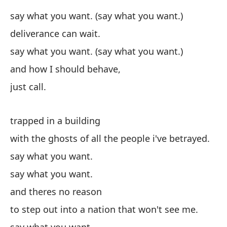
say what you want. (say what you want.)
el
deliverance can wait.
¿O
say what you want. (say what you want.)
and how I should behave,
¿O
just call.
or
trapped in a building
¿O
with the ghosts of all the people i've betrayed.
or
say what you want.
say what you want.
Co
and theres no reason
co
to step out into a nation that won't see me.
wi