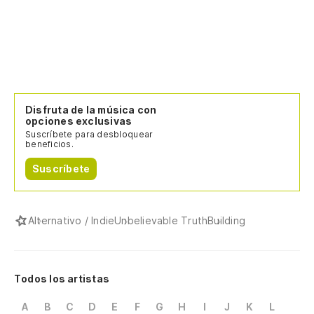
Disfruta de la música con
opciones exclusivas
Suscríbete para desbloquear
beneficios.
Suscríbete
Alternativo / Indie
Unbelievable Truth
Building
Todos los artistas
A
B
C
D
E
F
G
H
I
J
K
L