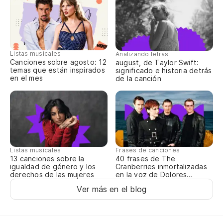
pa
to
Listas musicales
Analizando letras
Canciones sobre agosto: 12
august, de Taylor Swift:
di
temas que están inspirados
significado e historia detrás
en el mes
de la canción
di
¿Y
an
Listas musicales
Frases de canciones
13 canciones sobre la
40 frases de The
igualdad de género y los
Cranberries inmortalizadas
¿O
derechos de las mujeres
en la voz de Dolores
O’Riordan
Ver más en el blog
or