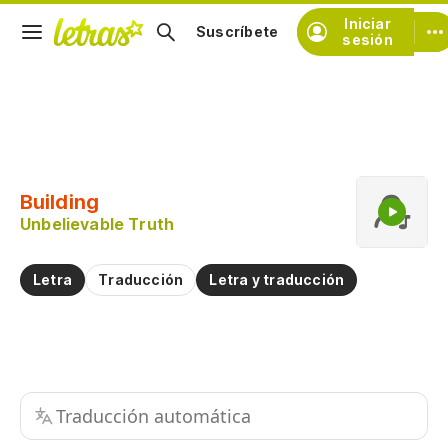
Iniciar
Suscríbete
sesión
Copiar fragmento
Copiar toda la letra
Building
Practicar la pronunciación de
Unbelievable Truth
Comentar sobre este fragmento
Letra
Traducción
Letra y traducción
Traducción automática