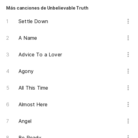
¿Y
Más canciones de Unbelievable Truth
el
Settle Down
¿O
A Name
Advice To a Lover
Di
Agony
All This Time
Almost Here
Angel
Be Ready