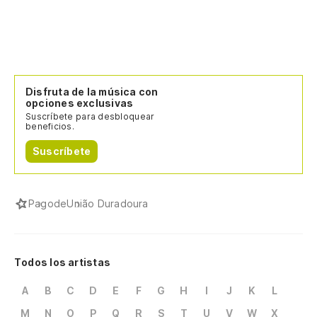
Disfruta de la música con
opciones exclusivas
Suscríbete para desbloquear
beneficios.
Suscríbete
Pagode
União Duradoura
Todos los artistas
A
B
C
D
E
F
G
H
I
J
K
L
M
N
O
P
Q
R
S
T
U
V
W
X