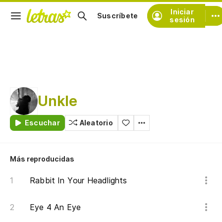
Iniciar
Suscríbete
sesión
Unkle
Escuchar
Aleatorio
Más reproducidas
Rabbit In Your Headlights
Eye 4 An Eye