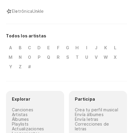
Eletrônica
Unkle
Todos los artistas
A
B
C
D
E
F
G
H
I
J
K
L
M
N
O
P
Q
R
S
T
U
V
W
X
Y
Z
#
Explorar
Participa
Canciones
Crea tu perfil musical
Artistas
Envía álbumes
Álbumes
Envía letras
Playlists
Correcciones de
Actualizaciones
letras