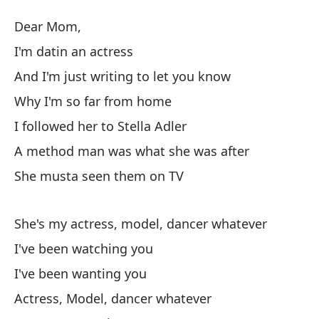
Ac
Dear Mom,
Ac
I'm datin an actress
And I'm just writing to let you know
Q
Why I'm so far from home
Es
I followed her to Stella Adler
A method man was what she was after
Y 
She musta seen them on TV
An
She's my actress, model, dancer whatever
Po
I've been watching you
Wh
I've been wanting you
La
Actress, Model, dancer whatever