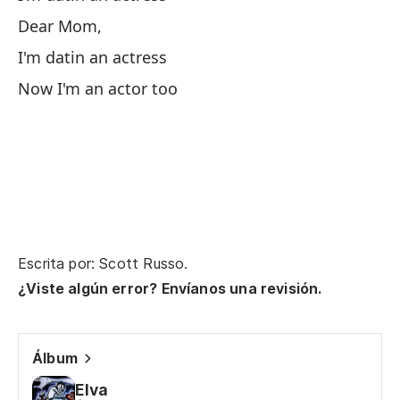
Te
Dear Mom,
Te
I'm datin an actress
Now I'm an actor too
Ac
Ac
Es
Es
Escrita por: Scott Russo.
¿Viste algún error? Envíanos una revisión.
Hi
ah
Álbum
Sh
Elva