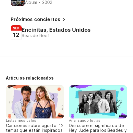
Pe
Álbum • 2002
Bu
Próximos conciertos
Es
SEP
Encinitas, Estados Unidos
12
Seaside Reef
Th
Hi
ah
Sh
Artículos relacionados
Y 
¡L
Li
Listas musicales
Analizando letras
Canciones sobre agosto: 12
Descubre el significado de
temas que están inspirados
Hey Jude para los Beatles y