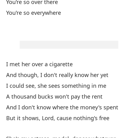
You're so over there
Un
You're so everywhere
A 
De
Sh
El
I met her over a cigarette
Sh
And though, I don't really know her yet
I could see, she sees something in me
Te
A thousand bucks won't pay the rent
And I don't know where the money's spent
Te
But it shows, Lord, cause nothing's free
Ac
Ac