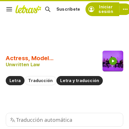
Iniciar
Suscríbete
sesión
Copiar fragmento
Copiar toda la letra
Actress, Model...
Practicar la pronunciación de
Unwritten Law
Comentar sobre este fragmento
Letra
Traducción
Letra y traducción
Traducción automática