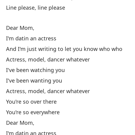
Pu
Line please, line please
I 
Mi
Dear Mom,
I'm datin an actress
A 
And I'm just writing to let you know who who
Y 
Actress, model, dancer whatever
An
I've been watching you
Pe
I've been wanting you
Bu
Actress, model, dancer whatever
You're so over there
El
You're so everywhere
Sh
Dear Mom,
I'm datin an actress