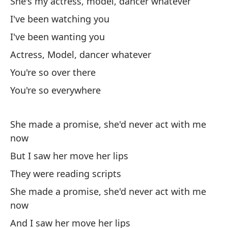
She's my actress, model, dancer whatever
I've been watching you
Es
I've been wanting you
Es
Actress, Model, dancer whatever
You're so over there
You're so everywhere
She made a promise, she'd never act with me
now
La
But I saw her move her lips
I 
They were reading scripts
Y 
She made a promise, she'd never act with me
now
An
And I saw her move her lips