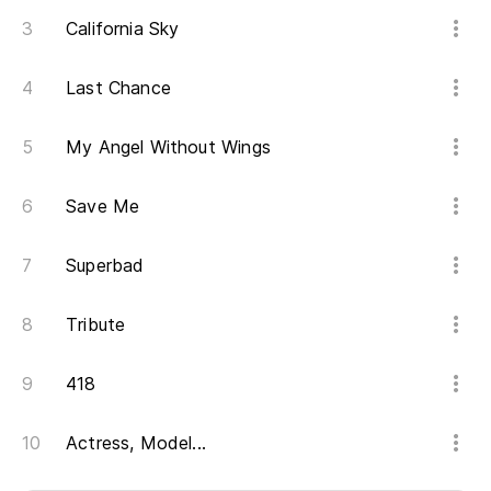
California Sky
Es
Last Chance
Es
My Angel Without Wings
Q
Save Me
Es
Superbad
Q
Tribute
Es
418
Ah
Actress, Model...