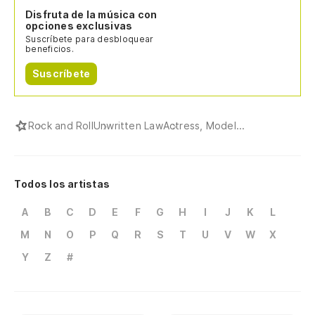
Disfruta de la música con
opciones exclusivas
Suscríbete para desbloquear
beneficios.
Suscríbete
Rock and Roll
Unwritten Law
Actress, Model...
Todos los artistas
A
B
C
D
E
F
G
H
I
J
K
L
M
N
O
P
Q
R
S
T
U
V
W
X
Y
Z
#