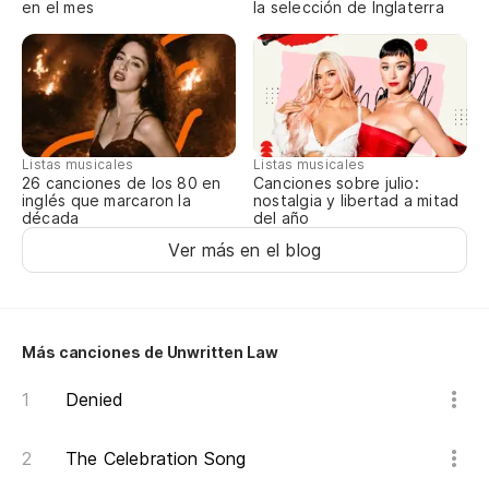
Q
en el mes
la selección de Inglaterra
Es
Y 
Listas musicales
Listas musicales
An
Canciones sobre julio:
26 canciones de los 80 en
nostalgia y libertad a mitad
inglés que marcaron la
del año
década
Ac
Ver más en el blog
Ac
Te
Más canciones de Unwritten Law
Te
Denied
Ac
The Celebration Song
Ac