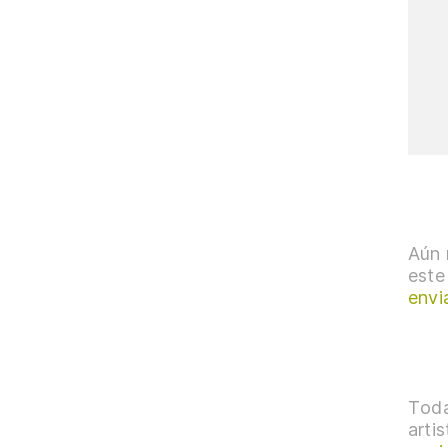
Aún 
este
envi
Toda
arti