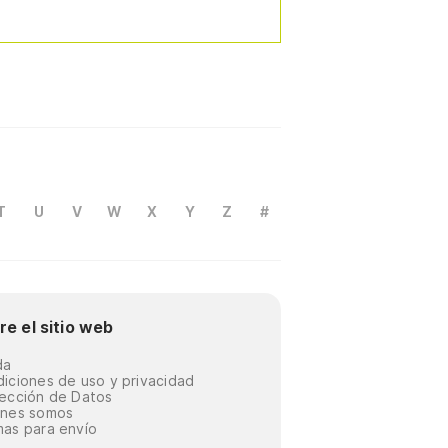
T
U
V
W
X
Y
Z
#
re el sitio web
da
iciones de uso y privacidad
ección de Datos
énes somos
as para envío