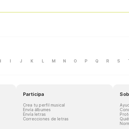
H
I
J
K
L
M
N
O
P
Q
R
S
Participa
Sob
Crea tu perfil musical
Ayu
Envía álbumes
Cond
Envía letras
Prot
Correcciones de letras
Qui
Norm