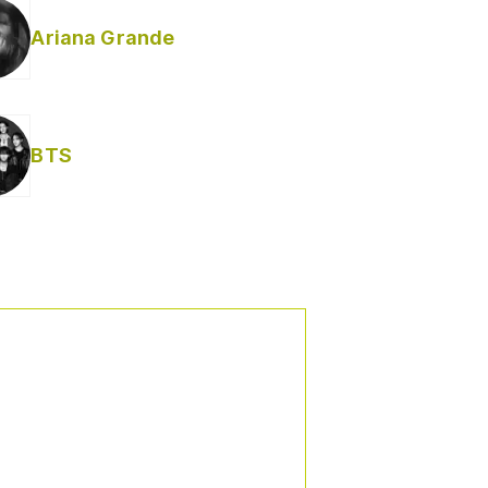
Ariana Grande
Helabusador) [explícita]
BTS