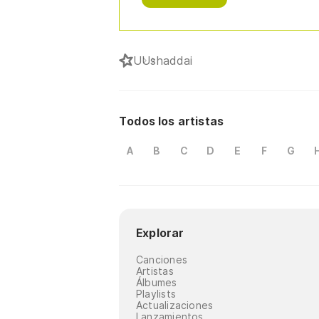
U
Ushaddai
Todos los artistas
A
B
C
D
E
F
G
Explorar
Canciones
Artistas
Álbumes
Playlists
Actualizaciones
Lanzamientos