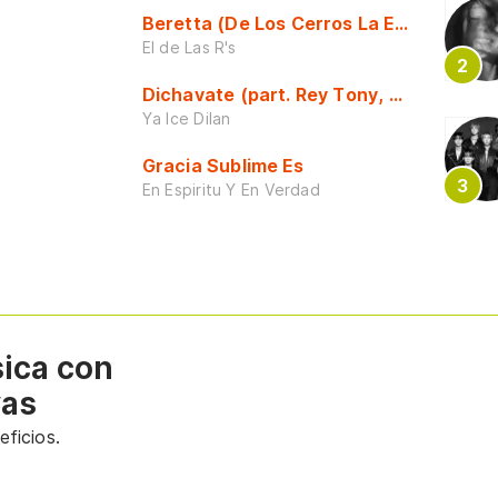
Beretta (De Los Cerros La Escuela)
El de Las R's
Dichavate (part. Rey Tony, Dj Honda y 
Ya Ice Dilan
Gracia Sublime Es
En Espiritu Y En Verdad
sica con
vas
ficios.