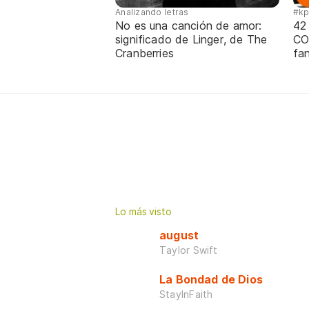
Analizando letras
#k
No es una canción de amor:
42
significado de Linger, de The
CO
Cranberries
fa
Lo más visto
august
Taylor Swift
La Bondad de Dios
StayInFaith