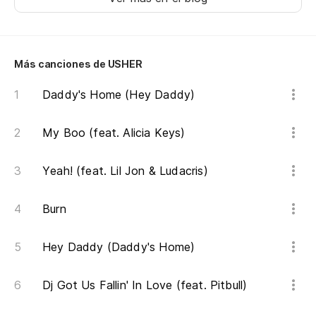
I 
Me
cu
Más canciones de USHER
m
Daddy's Home (Hey Daddy)
Mi
wh
My Boo (feat. Alicia Keys)
Sí,
Yeah! (feat. Lil Jon & Ludacris)
Burn
Lo
Wh
Hey Daddy (Daddy's Home)
Lo
Dj Got Us Fallin' In Love (feat. Pitbull)
Wh