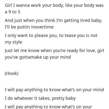
Th
Girl I wanna work your body, like your body was
a 9 to 5
Pr
And just when you think I'm getting tired baby,
I 
I'll be puttin inovertime
I only want to please you, to tease you is not
Lo
my style
Just let me know when you're ready for love, girl
No
you've gottamake up your mind
Do
Ha
(Hook)
tu
I'
I will pay anything to know what's on your mind
th
I do whatever it takes, pretty baby
I will pay anything to know what's on your
(E