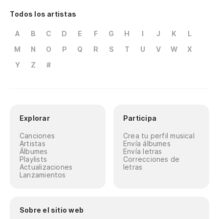
Todos los artistas
A
B
C
D
E
F
G
H
I
J
K
L
M
N
O
P
Q
R
S
T
U
V
W
X
Y
Z
#
Explorar
Participa
Canciones
Crea tu perfil musical
Artistas
Envía álbumes
Álbumes
Envía letras
Playlists
Correcciones de
Actualizaciones
letras
Lanzamientos
Sobre el sitio web