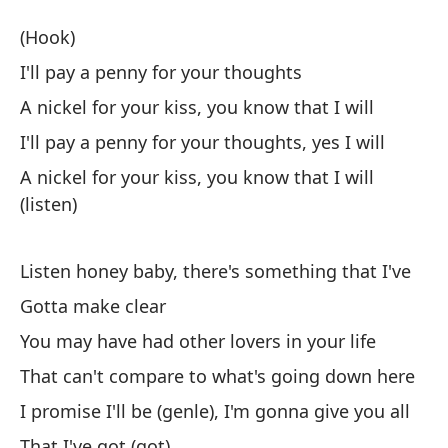
L
(Hook)
I 
I'll pay a penny for your thoughts
A nickel for your kiss, you know that I will
(E
I'll pay a penny for your thoughts, yes I will
Da
A nickel for your kiss, you know that I will
(listen)
I'
Un
Listen honey baby, there's something that I've
A 
Gotta make clear
You may have had other lovers in your life
Da
ha
That can't compare to what's going down here
I'
I promise I'll be (genle), I'm gonna give you all
That I've got (got)