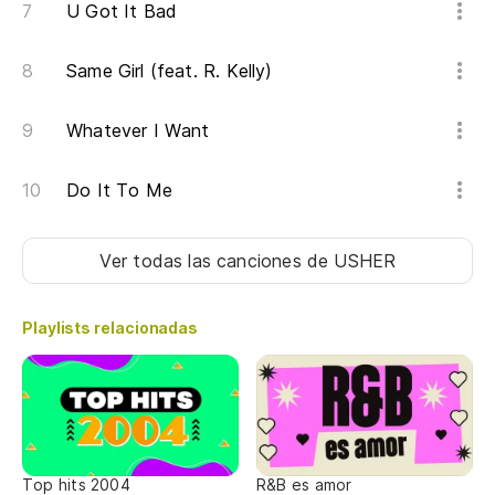
U Got It Bad
Es
I'
Same Girl (feat. R. Kelly)
Da
Whatever I Want
I'
Do It To Me
Un
A n
Ver todas las canciones
de USHER
Playlists relacionadas
Top hits 2004
R&B es amor