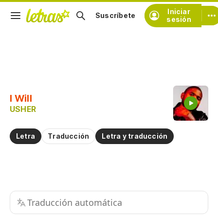
Iniciar
Suscríbete
sesión
Copiar fragmento
Copiar toda la letra
I Will
Practicar la pronunciación de
USHER
Comentar sobre este fragmento
Letra
Traducción
Letra y traducción
Traducción automática