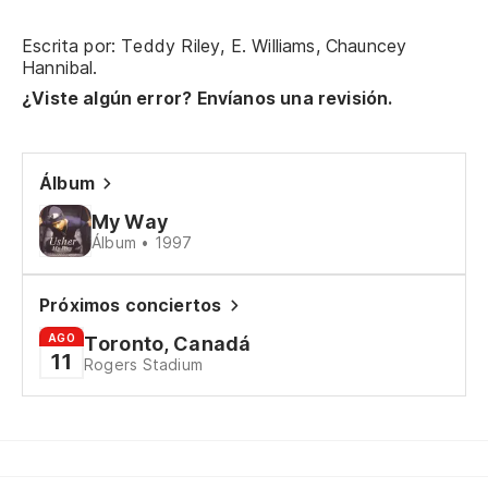
Escrita por: Teddy Riley, E. Williams, Chauncey
Hannibal.
Ne
¿Viste algún error? Envíanos una revisión.
cu
Gi
to
Álbum
Y 
My Way
Álbum • 1997
ne
An
Próximos conciertos
pu
AGO
Toronto, Canadá
11
Rogers Stadium
So
es
I 