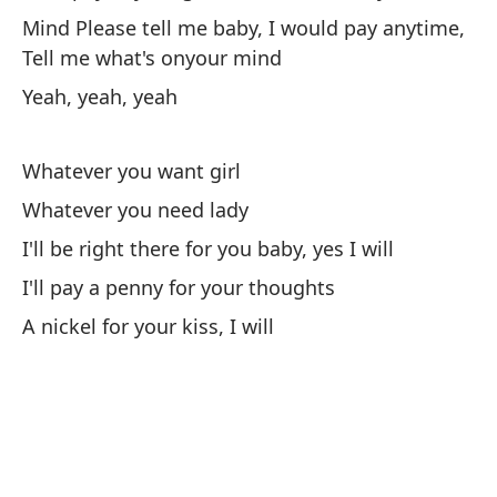
Mind Please tell me baby, I would pay anytime,
Tell me what's onyour mind
Da
Yeah, yeah, yeah
I'
Un
Whatever you want girl
A 
Whatever you need lady
I'll be right there for you baby, yes I will
Da
I'll pay a penny for your thoughts
I'
A nickel for your kiss, I will
ni
ni