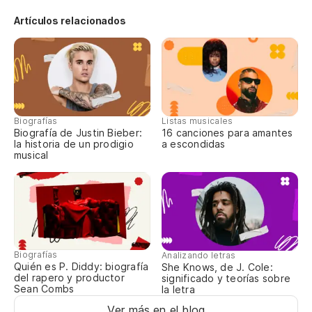
So
ch
Artículos relacionados
Ju
yo
(E
Biografías
Listas musicales
Biografía de Justin Bieber:
16 canciones para amantes
la historia de un prodigio
a escondidas
musical
Ha
m
I 
Ha
Biografías
Analizando letras
I 
Quién es P. Diddy: biografía
She Knows, de J. Cole:
del rapero y productor
significado y teorías sobre
Sean Combs
la letra
Ha
Ver más en el blog