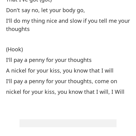
Un
Don't say no, let your body go,
(e
I'll do my thing nice and slow if you tell me your
A 
thoughts
Es
(Hook)
Li
I'll pay a penny for your thoughts
Ac
A nickel for your kiss, you know that I will
I'll pay a penny for your thoughts, come on
Pu
nickel for your kiss, you know that I will, I Will
vi
Yo
Qu
aq