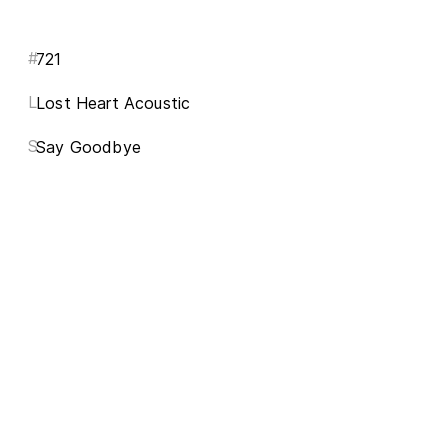
#
721
L
Lost Heart Acoustic
S
Say Goodbye