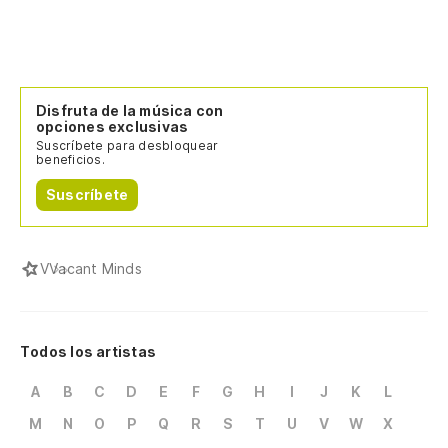
Disfruta de la música con
opciones exclusivas
Suscríbete para desbloquear
beneficios.
Suscríbete
V
Vacant Minds
Todos los artistas
A
B
C
D
E
F
G
H
I
J
K
L
M
N
O
P
Q
R
S
T
U
V
W
X