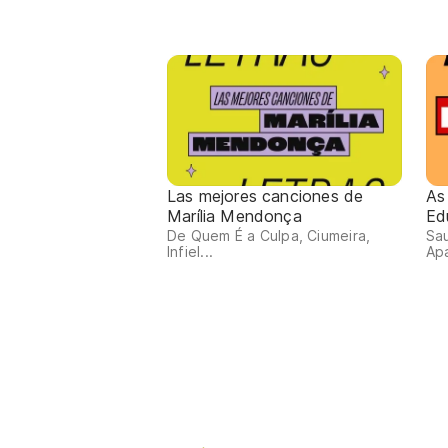
Las mejores canciones de
As
Marília Mendonça
Ed
De Quem É a Culpa, Ciumeira,
Sa
Infiel...
Apa