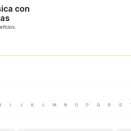
sica con
vas
ficios.
H
I
J
K
L
M
N
O
P
Q
R
S