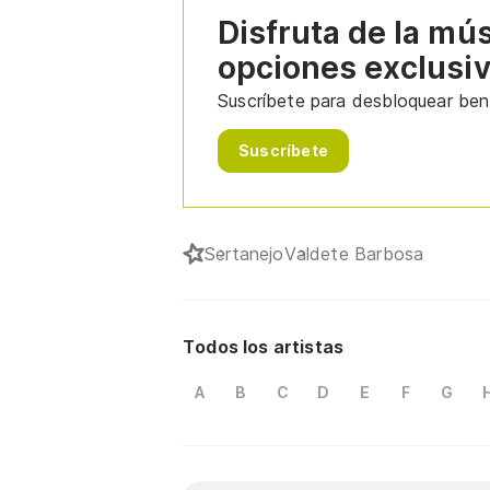
Disfruta de la mú
opciones exclusi
Suscríbete para desbloquear bene
Suscríbete
Sertanejo
Valdete Barbosa
Todos los artistas
A
B
C
D
E
F
G