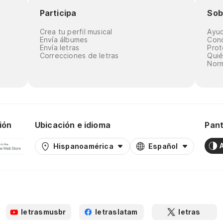
Participa
Sob
Crea tu perfil musical
Ayu
Envía álbumes
Cond
Envía letras
Prot
Correcciones de letras
Qui
Norm
ión
Ubicación e idioma
Pant
Hispanoamérica
Español
letrasmusbr
letraslatam
letras