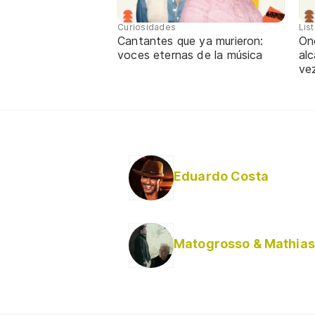
Curiosidades
Lis
Cantantes que ya murieron:
One
voces eternas de la música
alc
ve
Eduardo Costa
Matogrosso & Mathias