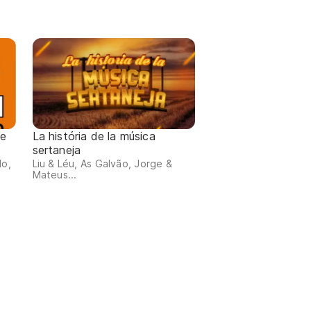
de
La história de la música
sertaneja
do,
Liu & Léu, As Galvão, Jorge &
Mateus...