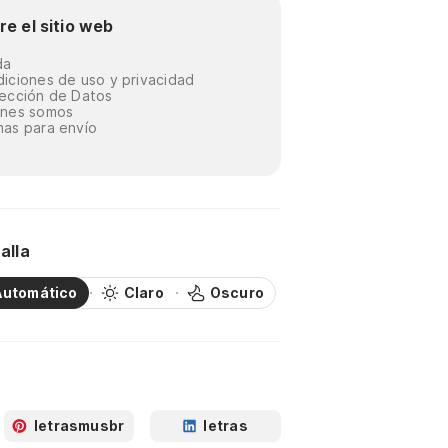
re el sitio web
da
iciones de uso y privacidad
ección de Datos
énes somos
as para envío
alla
Automático
Claro
Oscuro
letrasmusbr
letras