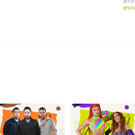
arti
envi