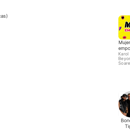
cas)
Muje
empo
Karol
Beyon
Soare
Bon
Ti