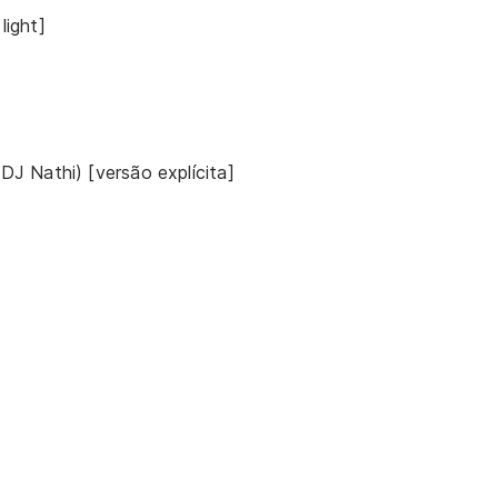
light]
J Nathi) [versão explícita]