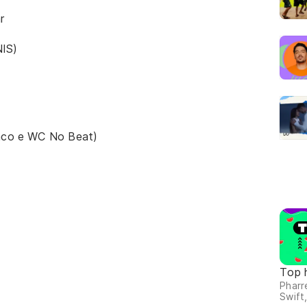
r
NIS)
raco e WC No Beat)
Top 
Pharre
Swift