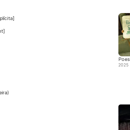
lícita]
ht]
Poes
2025 
eira)