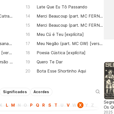
Late Que Eu Tô Passando
Me Ama (Mama) (part. Mr. Catra) [explícita]
Merci Beaucoup (part. MC FERNANDINHO FN) [versão explícita]
Merci Beaucoup (part. MC FERNANDINHO FN) [versão light]
Meu Cú é Teu [explícita]
Beijinho No Ombro (part. Susana Vieira)
Meu Negão (part. MC GW) [versão explícita]
XXT na XXT (part. Ya Malb) [versão explícita]
Poesia Cústica [explícita]
12 Horas (part. MC GW) [versão explícita]
Quero Te Dar
Bota Esse Shortinho Aqui
Significados
Acordes
Segre
K
L
M
N
O
P
Q
R
S
T
U
V
W
X
Y
Z
Os Q
2025 