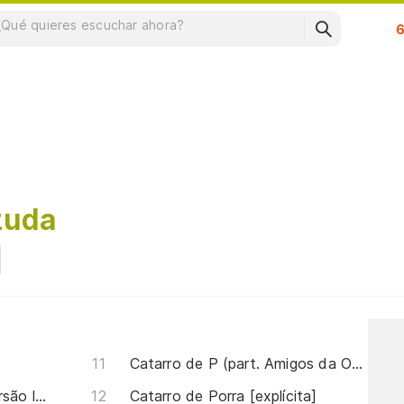
Su
zuda
Catarro de P (part. Amigos da Onça)
12 Horas (part. Mc GW) [versão light]
Catarro de Porra [explícita]