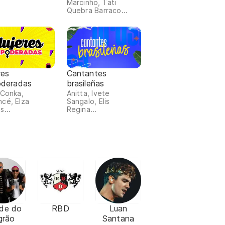
Marcinho, Tati
Quebra Barraco...
res
Cantantes
deradas
brasileñas
 Conka,
Anitta, Ivete
cé, Elza
Sangalo, Elis
s...
Regina...
de do
RBD
Luan
grão
Santana