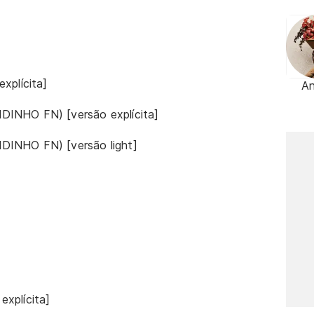
xplícita]
An
INHO FN) [versão explícita]
DINHO FN) [versão light]
xplícita]