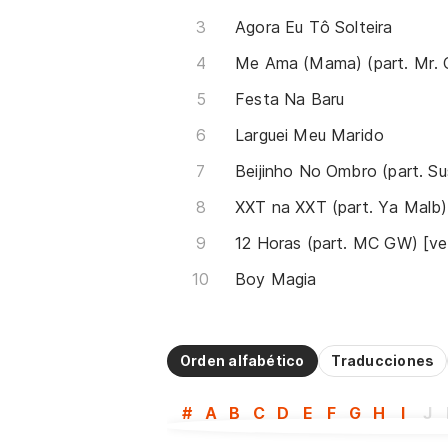
Agora Eu Tô Solteira
Festa Na Baru
Larguei Meu Marido
Boy Magia
Orden alfabético
Traducciones
#
A
B
C
D
E
F
G
H
I
J