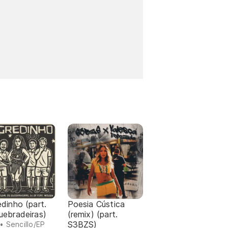
dinho (part.
Poesia Cústica
uebradeiras)
(remix) (part.
S3BZS)
• Sencillo/EP