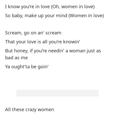
To
I know you're in love (Oh, women in love)
So baby, make up your mind (Women in love)
Un
Scream, go on an' scream
Pe
That your love is all you're knowin'
Bu
But honey, if you're needin' a woman just as
As
bad as me
qu
Ya ought'ta be goin'
So
(O
Oh
All these crazy women
Oh