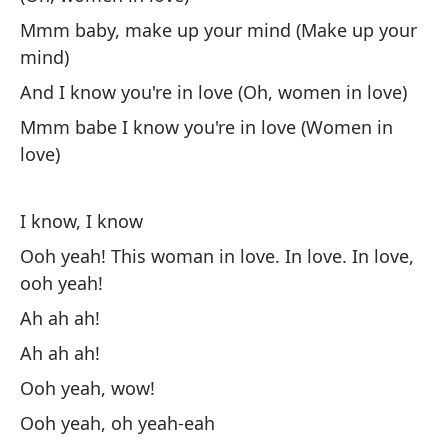
Bu
Mmm baby, make up your mind (Make up your
m
mind)
No
And I know you're in love (Oh, women in love)
Mmm babe I know you're in love (Women in
love)
I know, I know
Ooh yeah! This woman in love. In love. In love,
To
ooh yeah!
Ah ah ah!
Ah
Ah ah ah!
Ah
Ooh yeah, wow!
Pe
Ooh yeah, oh yeah-eah
Bu