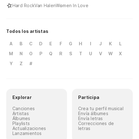
Hard Rock
Van Halen
Women In Love
Todos los artistas
A
B
C
D
E
F
G
H
I
J
K
L
M
N
O
P
Q
R
S
T
U
V
W
X
Y
Z
#
Explorar
Participa
Canciones
Crea tu perfil musical
Artistas
Envía álbumes
Álbumes
Envía letras
Playlists
Correcciones de
Actualizaciones
letras
Lanzamientos