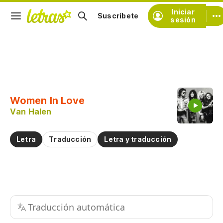
Iniciar
Suscríbete
sesión
Copiar fragmento
Copiar toda la letra
Women In Love
Practicar la pronunciación de
Van Halen
Comentar sobre este fragmento
Letra
Traducción
Letra y traducción
Traducción automática