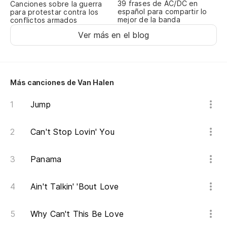
39 frases de AC/DC en
Canciones sobre la guerra
Mm
español para compartir lo
para protestar contra los
mejor de la banda
e
conflictos armados
Ver más en el blog
Mm
Lo
Más canciones de Van Halen
¡O
Jump
En
Can't Stop Lovin' You
Oo
ye
Panama
¡A
Ain't Talkin' 'Bout Love
¡A
Why Can't This Be Love