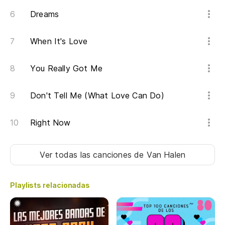
¡O
Dreams
Oh
When It's Love
¡A
You Really Got Me
Don't Tell Me (What Love Can Do)
Right Now
Ver todas las canciones
de Van Halen
Playlists relacionadas