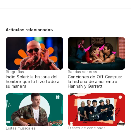
Bu
As
qu
Artículos relacionados
So
th
(O
Biografías
Bandas sonoras
Mm
Indio Solari: la historia del
Canciones de Off Campus:
hombre que lo hizo todo a
la historia de amor entre
su manera
Hannah y Garrett
Mm
Y 
e
An
Frases de canciones
Listas musicales