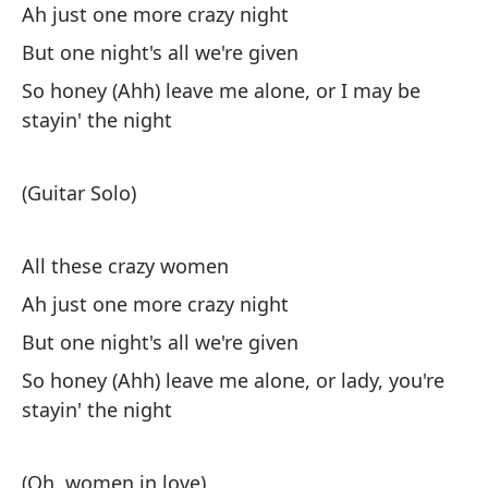
Ah just one more crazy night
Sé
But one night's all we're given
e
So honey (Ahh) leave me alone, or I may be
I 
stayin' the night
As
(Guitar Solo)
So
All these crazy women
Gr
Ah just one more crazy night
But one night's all we're given
Qu
So honey (Ahh) leave me alone, or lady, you're
Th
stayin' the night
Pe
c
(Oh, women in love)