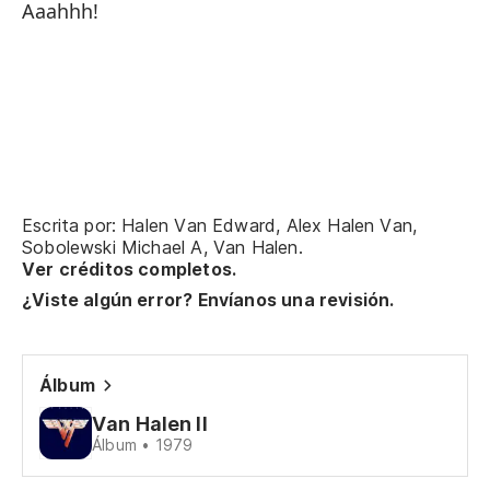
Aaahhh!
As
qu
So
ni
(S
Escrita por: Halen Van Edward, Alex Halen Van,
Sobolewski Michael A, Van Halen.
Ver créditos completos.
To
¿Viste algún error? Envíanos una revisión.
Ah
Álbum
Ah
Van Halen II
Álbum • 1979
Pe