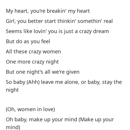
M
My heart, you're breakin' my heart
W
Girl, you better start thinkin' somethin' real
Seems like lovin' you is just a crazy dream
Mi
But do as you feel
My
All these crazy women
Ch
One more crazy night
re
But one night's all we're given
Gi
So baby (Ahh) leave me alone, or baby, stay the
night
Pa
Se
(Oh, women in love)
Pe
Oh baby, make up your mind (Make up your
mind)