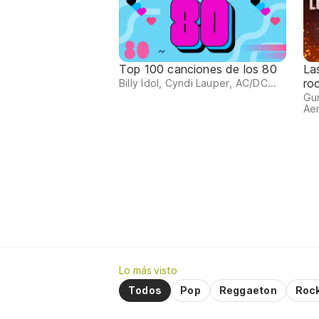
Top 100 canciones de los 80
La
ro
Billy Idol, Cyndi Lauper, AC/DC...
Gun
Aer
Lo más visto
Todos
Pop
Reggaeton
Roc