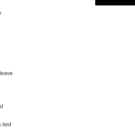
e
?
leave
ed
 tied