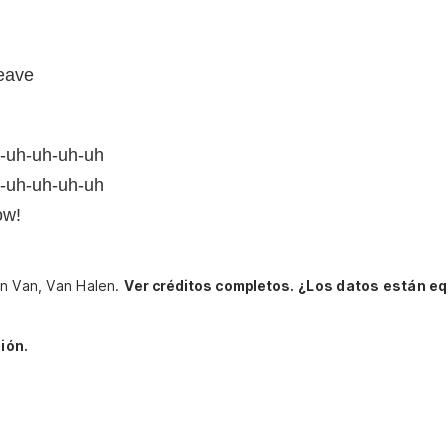
leave
h-uh-uh-uh-uh
h-uh-uh-uh-uh
ow!
en Van, Van Halen.
Ver créditos completos.
¿Los datos están e
ión.