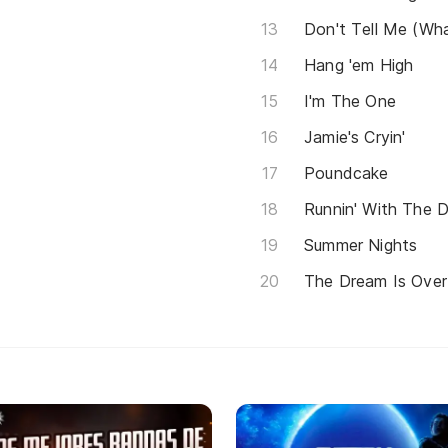
Don't Tell Me (Wh
Hang 'em High
I'm The One
Jamie's Cryin'
Poundcake
Runnin' With The D
Summer Nights
The Dream Is Over