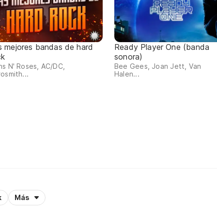
s mejores bandas de hard
Ready Player One (banda
ck
sonora)
s N' Roses, AC/DC,
Bee Gees, Joan Jett, Van
osmith...
Halen...
k
Más