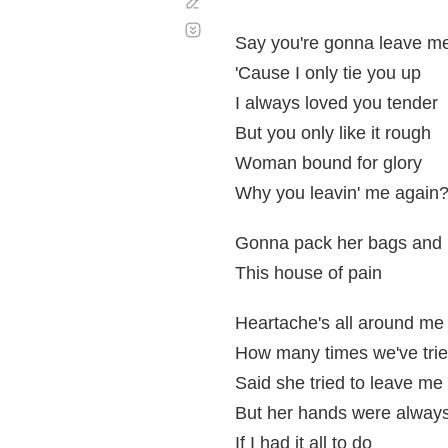
Corregir
Desplazamiento
automático
Say you're gonna leave m
'Cause I only tie you up
I always loved you tender
But you only like it rough
Woman bound for glory
Why you leavin' me again
Gonna pack her bags and 
This house of pain
Heartache's all around me
How many times we've tri
Said she tried to leave me
But her hands were always
If I had it all to do