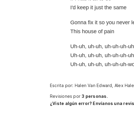
I'd keep it just the same
Gonna fix it so you never 
This house of pain
Uh-uh, uh-uh, uh-uh-uh-u
Uh-uh, uh-uh, uh-uh-uh-u
Uh-uh, uh-uh, uh-uh-uh-w
Escrita por: Halen Van Edward, Alex Hal
Revisiones por
3 personas
.
¿Viste algún error? Envíanos una revis