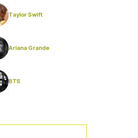
Taylor Swift
Ariana Grande
BTS