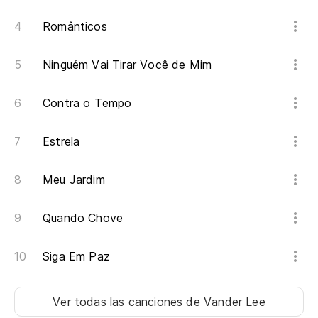
Românticos
So
So
Ninguém Vai Tirar Você de Mim
Es
Contra o Tempo
Es
Estrela
So
Meu Jardim
So
Quando Chove
So
So
Siga Em Paz
Es
Ver todas las canciones
de Vander Lee
Es