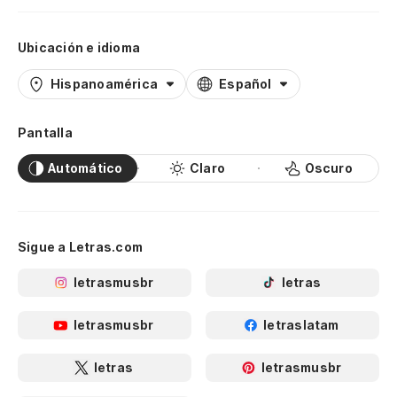
Ubicación e idioma
Hispanoamérica
Español
Pantalla
Automático
Claro
Oscuro
Sigue a Letras.com
letrasmusbr
letras
letrasmusbr
letraslatam
letras
letrasmusbr