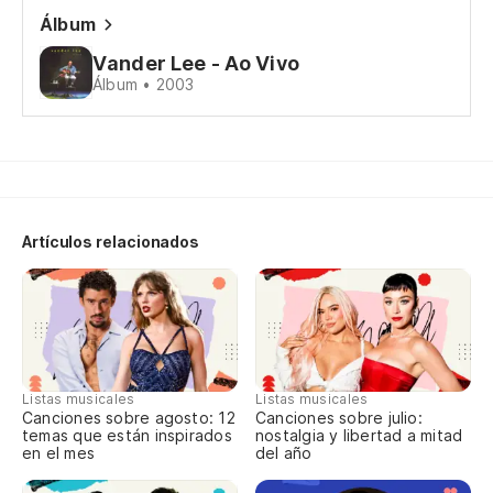
Te
Álbum
Y 
Vander Lee - Ao Vivo
Álbum • 2003
E 
so
Só
Artículos relacionados
Me
Vo
Qu
Qu
Listas musicales
Listas musicales
Canciones sobre agosto: 12
Canciones sobre julio:
temas que están inspirados
nostalgia y libertad a mitad
Oj
en el mes
del año
Eu