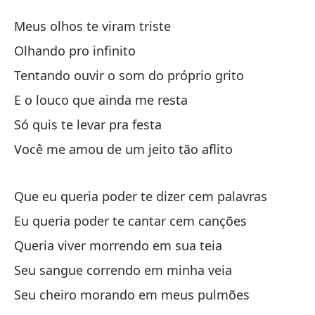
E
Meus olhos te viram triste
Es
Olhando pro infinito
Tentando ouvir o som do próprio grito
Mi
E o louco que ainda me resta
mi
Só quis te levar pra festa
Você me amou de um jeito tão aflito
Tr
gr
Que eu queria poder te dizer cem palavras
Te
Eu queria poder te cantar cem canções
Y 
Queria viver morrendo em sua teia
E 
Seu sangue correndo em minha veia
Seu cheiro morando em meus pulmões
so