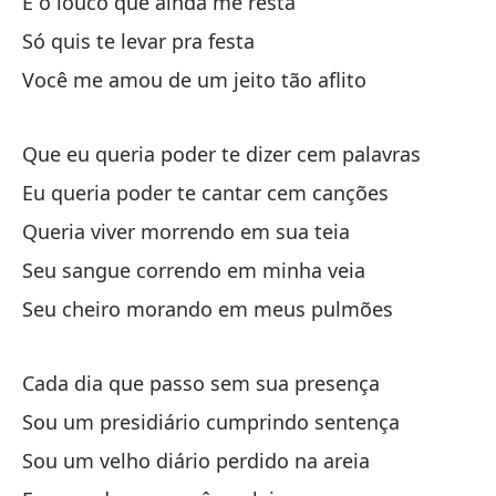
E o louco que ainda me resta
Se
Só quis te levar pra festa
Tu
Você me amou de um jeito tão aflito
Se
Que eu queria poder te dizer cem palavras
Ca
Eu queria poder te cantar cem canções
Ca
Queria viver morrendo em sua teia
Seu sangue correndo em minha veia
so
Seu cheiro morando em meus pulmões
So
So
Cada dia que passo sem sua presença
So
Sou um presidiário cumprindo sentença
Sou um velho diário perdido na areia
Es