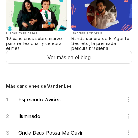
Qu
Qu
Listas musicales
Bandas sonoras
10 canciones sobre marzo
Banda sonora de El Agente
Tu
para reflexionar y celebrar
Secreto, la premiada
el mes
película brasileña
Se
Ver más en el blog
Tu
Se
Más canciones de Vander Lee
Ca
Esperando Aviões
Ca
Iluminado
so
Onde Deus Possa Me Ouvir
So