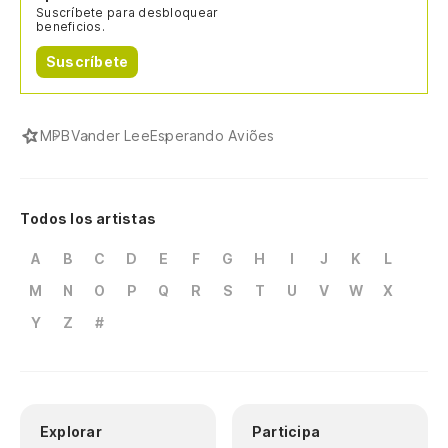
Suscríbete para desbloquear
beneficios.
Suscríbete
MPB
Vander Lee
Esperando Aviões
Todos los artistas
A
B
C
D
E
F
G
H
I
J
K
L
M
N
O
P
Q
R
S
T
U
V
W
X
Y
Z
#
Explorar
Participa