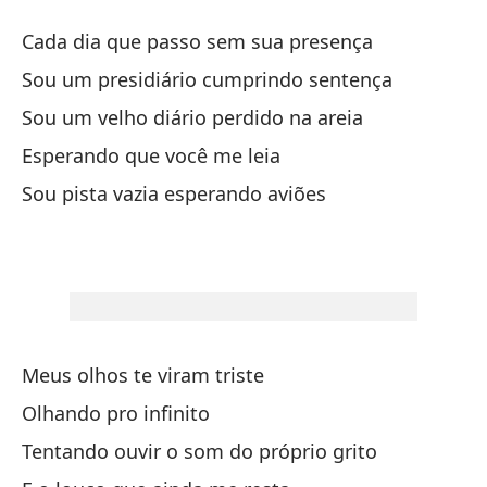
Só
Cada dia que passo sem sua presença
Me
Sou um presidiário cumprindo sentença
Vo
Sou um velho diário perdido na areia
Esperando que você me leia
Qu
Sou pista vazia esperando aviões
Qu
Oj
Eu
Qu
Meus olhos te viram triste
Olhando pro infinito
Qu
Tentando ouvir o som do próprio grito
Tu