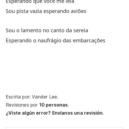
Esperando que você me leia
Es
Sou pista vazia esperando aviões
So
So
Sou o lamento no canto da sereia
Esperando o naufrágio das embarcações
Mi
mi
Escrita por: Vander Lee.
Revisiones por
10 personas
.
Tr
¿Viste algún error? Envíanos una revisión.
gr