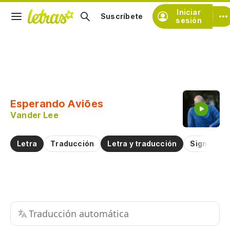
Iniciar
Suscríbete
sesión
Copiar fragmento
Copiar toda la letra
Esperando Aviões
Practicar la pronunciación de
Vander Lee
Comentar sobre este fragmento
Letra
Traducción
Letra y traducción
Significad
Traducción automática