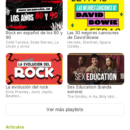
Rock en español de los 80 y
Las 30 mejores canciones
90
de David Bowie
Café Tacvba, Soda Stereo, La
Heroes, Starman, Space
Unión y otros
Oddity...
La evolución del rock
Sex Education (banda
sonora)
Elvis Presley, Janis Joplin,
Beatles...
The Smiths, A-ha, Billy Idol...
Ver más playlists
Artículos