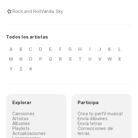
Rock and Roll
Vanilla Sky
Todos los artistas
A
B
C
D
E
F
G
H
I
J
K
L
M
N
O
P
Q
R
S
T
U
V
W
X
Y
Z
#
Explorar
Participa
Canciones
Crea tu perfil musical
Artistas
Envía álbumes
Álbumes
Envía letras
Playlists
Correcciones de
Actualizaciones
letras