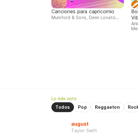
Canciones para capricornio
Bo
Vi
Mumford & Sons, Demi Lovato...
Arl
Me
Lo más visto
Todos
Pop
Reggaeton
Roc
august
Taylor Swift