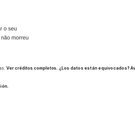
r o seu
 não morreu
gas.
Ver créditos completos.
¿Los datos están equivocados? A
ión.