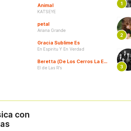
Animal
KATSEYE
petal
Ariana Grande
Gracia Sublime Es
En Espiritu Y En Verdad
Beretta (De Los Cerros La Escuela)
El de Las R's
sica con
vas