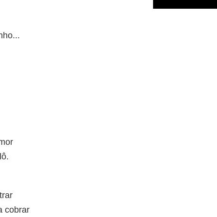
nho...
amor
lô.
trar
 cobrar