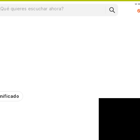
Su
nificado