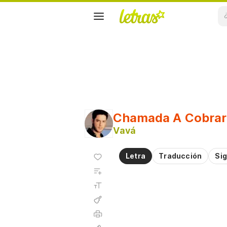
Chamada A Cobrar
Vavá
Agregar
Letra
Traducción
Sig
a
Agregar
favoritos
a
Tamaño
playlist
de la
fuente
Acordes
Imprimir