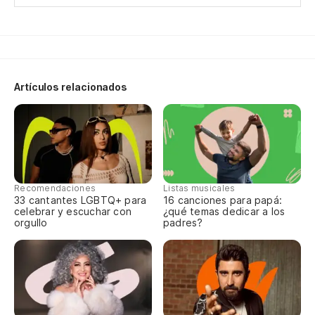
Es
Mi
My
Artículos relacionados
Nu
Pe
Recomendaciones
Listas musicales
To
33 cantantes LGBTQ+ para
16 canciones para papá:
celebrar y escuchar con
¿qué temas dedicar a los
orgullo
padres?
St
Te
Te