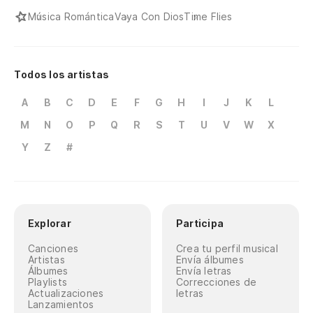
Música Romántica
Vaya Con Dios
Time Flies
Todos los artistas
A
B
C
D
E
F
G
H
I
J
K
L
M
N
O
P
Q
R
S
T
U
V
W
X
Y
Z
#
Explorar
Participa
Canciones
Crea tu perfil musical
Artistas
Envía álbumes
Álbumes
Envía letras
Playlists
Correcciones de
Actualizaciones
letras
Lanzamientos