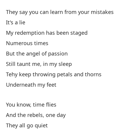
Dr
They say you can learn from your mistakes
bu
It's a lie
My redemption has been staged
El
Numerous times
Ig
But the angel of passion
Still taunt me, in my sleep
Re
Tehy keep throwing petals and thorns
Underneath my feet
No
You know, time flies
Ya
And the rebels, one day
They all go quiet
Y 