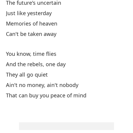
The future's uncertain
Pe
Just like yesterday
Bu
Memories of heaven
Lo
Can't be taken away
Th
You know, time flies
Pe
And the rebels, one day
Bu
They all go quiet
So
Ain't no money, ain't nobody
Sl
That can buy you peace of mind
Tr
Dr