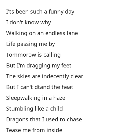
El
I'ts been such a funny day
Ti
I don't know why
Walking on an endless lane
He
Life passing me by
I'
Tommorow is calling
No
But I'm dragging my feet
The skies are indecently clear
Ca
But I can't dtand the heat
Wa
Sleepwalking in a haze
La
Stumbling like a child
Dragons that I used to chase
T
Tease me from inside