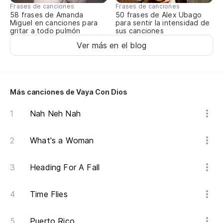
De
Frases de canciones
Frases de canciones
58 frases de Amanda
50 frases de Alex Ubago
Miguel en canciones para
para sentir la intensidad de
gritar a todo pulmón
sus canciones
Ya
Ver más en el blog
Y 
Más canciones de Vaya Con Dios
To
Nah Neh Nah
No
What's a Woman
Ai
Heading For A Fall
Es
Th
Time Flies
Puerto Rico