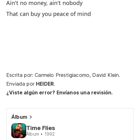
Ain't no money, ain't nobody
To
That can buy you peace of mind
No
Ai
Es
Th
Escrita por: Carmelo Prestigiacomo, David Klein.
Enviada por
HEIDER
.
¿Viste algún error? Envíanos una revisión.
Álbum
Di
Time Flies
Th
Álbum • 1992