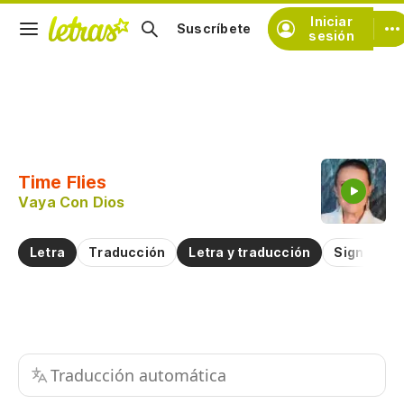
Iniciar
Suscríbete
sesión
Copiar fragmento
Copiar toda la letra
Time Flies
Practicar la pronunciación de
Vaya Con Dios
Comentar sobre este fragmento
Letra
Traducción
Letra y traducción
Significad
Traducción automática