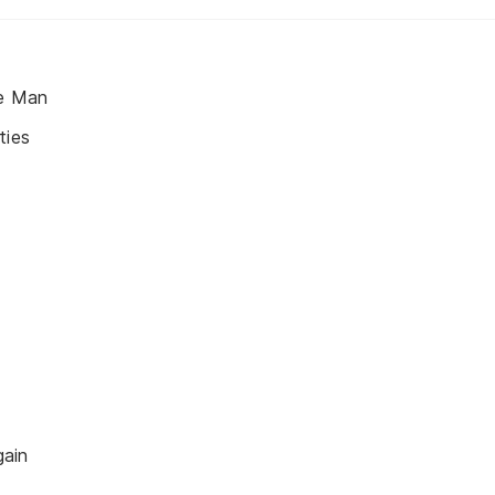
he Man
ties
gain