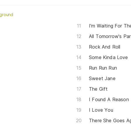
rground
I'm Waiting For T
All Tomorrow's Par
Rock And Roll
Some Kinda Love
Run Run Run
Sweet Jane
The Gift
I Found A Reason
I Love You
There She Goes A