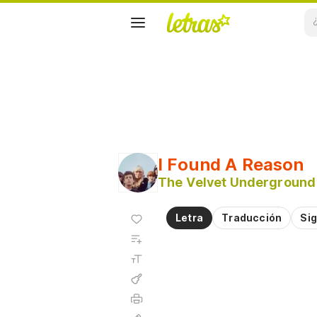
I Found A Reason
The Velvet Underground
Agregar
Letra
Traducción
Sig
a
Agregar
favoritos
a
Tamaño
playlist
de la
fuente
Acordes
Imprimir