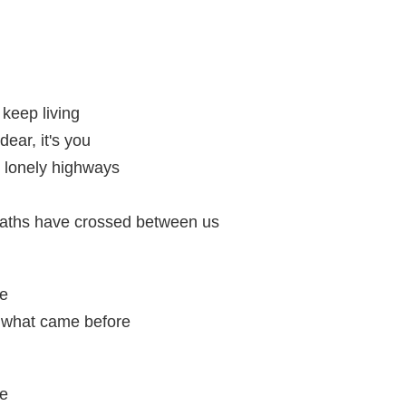
 keep living
ear, it's you
s lonely highways
paths have crossed between us
ve
 what came before
ve