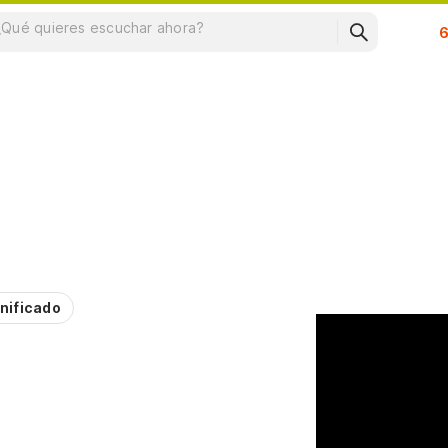
Su
nificado