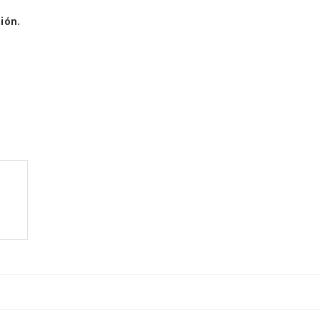
.
ión.