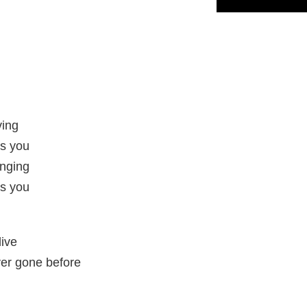
ving
is you
inging
is you
live
er gone before