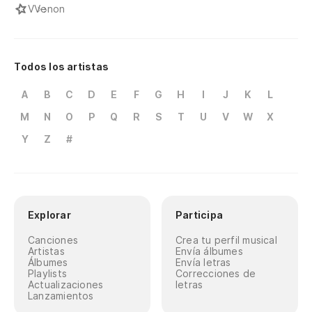
V
Venon
Todos los artistas
A
B
C
D
E
F
G
H
I
J
K
L
M
N
O
P
Q
R
S
T
U
V
W
X
Y
Z
#
Explorar
Participa
Canciones
Crea tu perfil musical
Artistas
Envía álbumes
Álbumes
Envía letras
Playlists
Correcciones de
Actualizaciones
letras
Lanzamientos