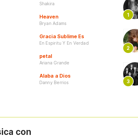
Shakira
Heaven
Bryan Adams
Gracia Sublime Es
En Espiritu Y En Verdad
petal
Ariana Grande
Alaba a Dios
Danny Berrios
sica con