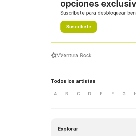
opciones exclusi
Suscríbete para desbloquear bene
Suscríbete
V
Ventura Rock
Todos los artistas
A
B
C
D
E
F
G
Explorar