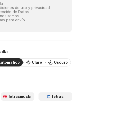
da
iciones de uso y privacidad
ección de Datos
énes somos
as para envío
alla
Automático
Claro
Oscuro
letrasmusbr
letras