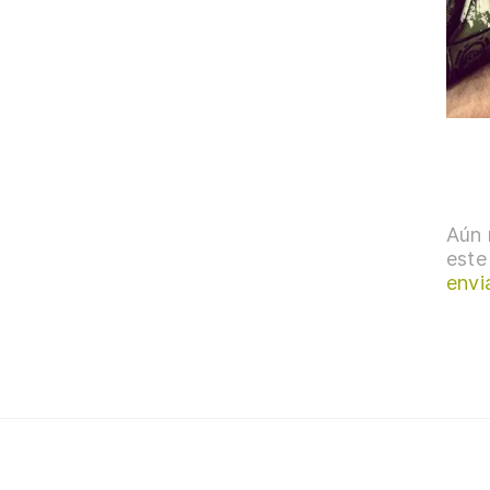
Aún 
este
envi