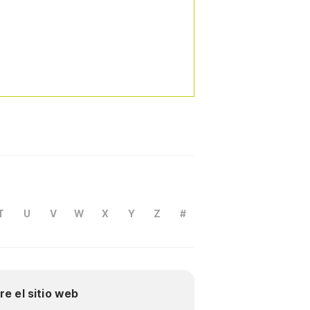
T
U
V
W
X
Y
Z
#
re el sitio web