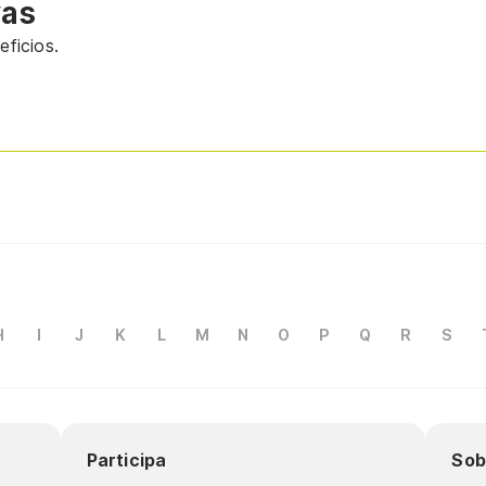
vas
ficios.
H
I
J
K
L
M
N
O
P
Q
R
S
Participa
Sob