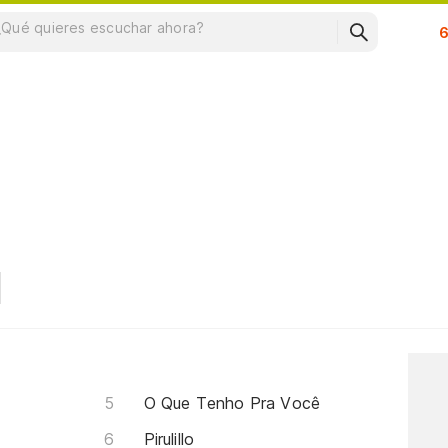
Su
O Que Tenho Pra Você
Pirulillo