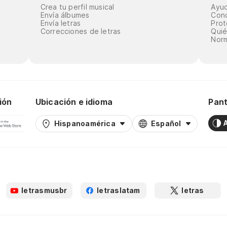
Crea tu perfil musical
Ayu
Envía álbumes
Cond
Envía letras
Prot
Correcciones de letras
Qui
Norm
ión
Ubicación e idioma
Pant
Hispanoamérica
Español
letrasmusbr
letraslatam
letras