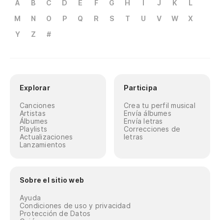
A
B
C
D
E
F
G
H
I
J
K
L
M
N
O
P
Q
R
S
T
U
V
W
X
Y
Z
#
Explorar
Participa
Canciones
Crea tu perfil musical
Artistas
Envía álbumes
Álbumes
Envía letras
Playlists
Correcciones de
Actualizaciones
letras
Lanzamientos
Sobre el sitio web
Ayuda
Condiciones de uso y privacidad
Protección de Datos