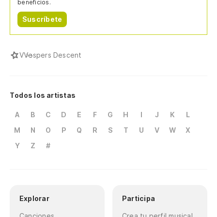
beneficios.
Suscríbete
V
Vespers Descent
Todos los artistas
A
B
C
D
E
F
G
H
I
J
K
L
M
N
O
P
Q
R
S
T
U
V
W
X
Y
Z
#
Explorar
Participa
Canciones
Crea tu perfil musical