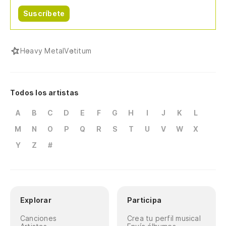
Suscríbete
Heavy Metal
Vetitum
Todos los artistas
A
B
C
D
E
F
G
H
I
J
K
L
M
N
O
P
Q
R
S
T
U
V
W
X
Y
Z
#
Explorar
Participa
Canciones
Crea tu perfil musical