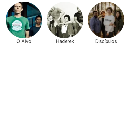
O Alvo
Haderek
Discípulos