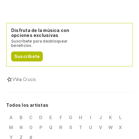
Disfruta de la música con
opciones exclusivas
Suscríbete para desbloquear
beneficios.
Suscríbete
V
Via Crucis
Todos los artistas
A
B
C
D
E
F
G
H
I
J
K
L
M
N
O
P
Q
R
S
T
U
V
W
X
Y
Z
#